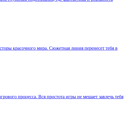
осторы красочного мира. Сюжетная линия перенесет тебя в
грового процесса. Вся простота игры не мешает завлечь тебя