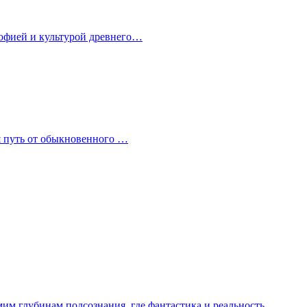
софией и культурой древнего…
дя путь от обыкновенного …
мим глубинам подсознания, где фантастика и реальность