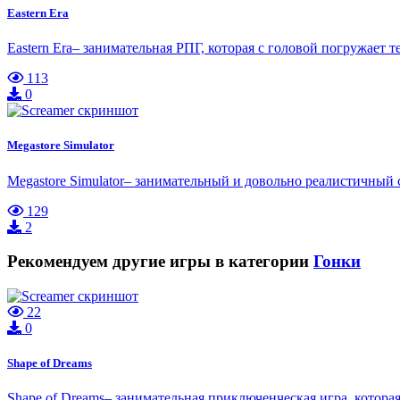
Eastern Era
Eastern Era– занимательная РПГ, которая с головой погружает
113
0
Megastore Simulator
Megastore Simulator– занимательный и довольно реалистичный с
129
2
Рекомендуем другие игры в категории
Гонки
22
0
Shape of Dreams
Shape of Dreams– занимательная приключенческая игра, которая