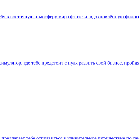
 тебя в восточную атмосферу мира фэнтези, вдохновлённую фило
имулятор, где тебе предстоит с нуля развить свой бизнес, прой
 предлагает тебе отправиться в удивительное путешествие по са