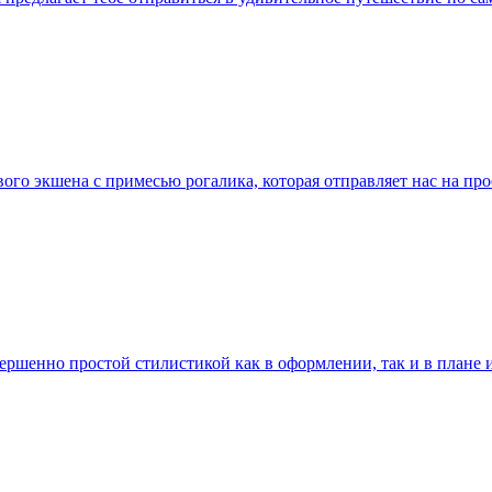
вого экшена с примесью рогалика, которая отправляет нас на пр
ршенно простой стилистикой как в оформлении, так и в плане и