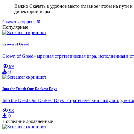
Важно Скачать в удобное место (главное чтобы на пути к 
директории игры
Скачать торрент
Популярные
Crown of Greed
Crown of Greed– мрачная стратегическая игра, исполненная в 
99
0
Into the Dead: Our Darkest Days
Into the Dead Our Darkest Days– стратегический симулятор, ко
98
0
Последние добавленные