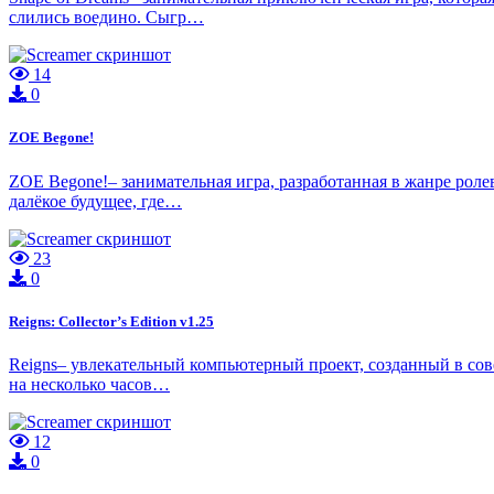
слились воедино. Сыгр…
14
0
ZOE Begone!
ZOE Begone!– занимательная игра, разработанная в жанре роле
далёкое будущее, где…
23
0
Reigns: Collector’s Edition v1.25
Reigns– увлекательный компьютерный проект, созданный в сове
на несколько часов…
12
0