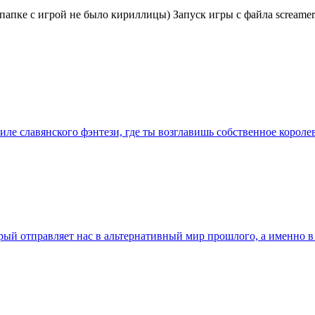
папке с игрой не было кириллицы) Запуск игры с файла screamer/
стиле славянского фэнтези, где ты возглавишь собственное коро
торый отправляет нас в альтернативный мир прошлого, а именно 