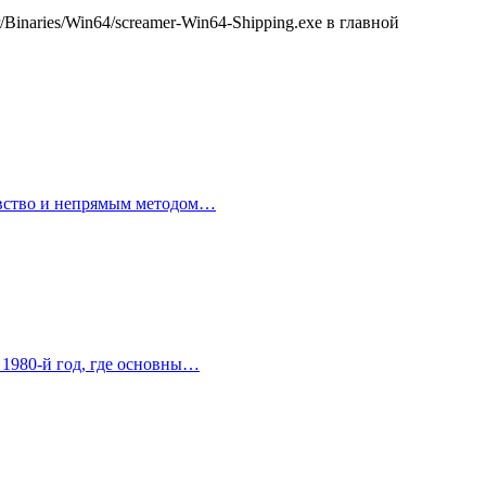
Binaries/Win64/screamer-Win64-Shipping.exe в главной
левство и непрямым методом…
в 1980-й год, где основны…