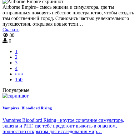
Airborne Empire– смесь экшена и симулятора, где ты
отправишься покорять небесное пространство, чтобы создать
там собственный город. Становись частью увлекательного
путешествия, открывая новые техн…
Скачать
80
0
1
2
3
4
• • •
150
Популярные
Vampires: Bloodlord Rising
Vampires Bloodlord Rising– крутое сочетание симулятора,
экшена и РПГ, где тебе предстоит выжить в опасном,
полностью открытом для исследования мир…