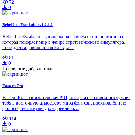
72
0
Rebel Inc: Escalation v1.6.1.0
Rebel Inc Escalation– уникальная в своем исполнении игра,
которая покоряет мир в жанре стратегического симулятора.
Тебе даётся довольно сложная, а…
81
0
Последние добавленные
Eastern Era
Eastern Era– занимательная РПГ, которая с головой погружает
тебя в восточную атмосферу мира фэнтези, вдохновлённую
философией и культурой древнего…
114
0