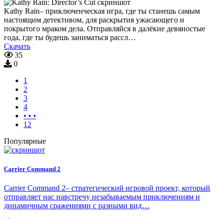
Kathy Rain– приключенческая игра, где ты станешь самым
настоящим детективом, для раскрытия ужасающего и
покрытого мраком дела. Отправляйся в далёкие девяностые
года, где ты будешь заниматься рассл…
Скачать
35
0
1
2
3
4
• • •
12
Популярные
Carrier Command 2
Carrier Command 2– стратегический игровой проект, который
отправляет нас навстречу незабываемым приключениям и
динамичным сражениями с разными вид…