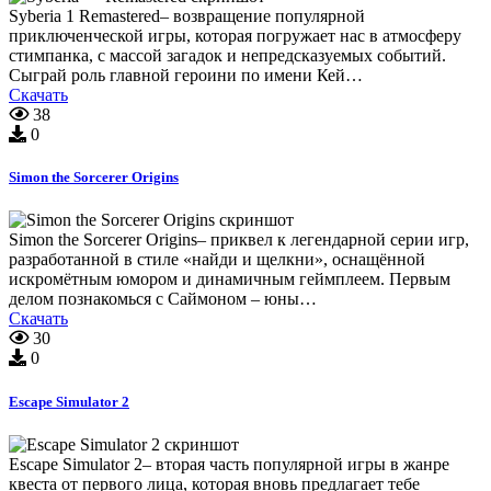
Syberia 1 Remastered– возвращение популярной
приключенческой игры, которая погружает нас в атмосферу
стимпанка, с массой загадок и непредсказуемых событий.
Сыграй роль главной героини по имени Кей…
Скачать
38
0
Simon the Sorcerer Origins
Simon the Sorcerer Origins– приквел к легендарной серии игр,
разработанной в стиле «найди и щелкни», оснащённой
искромётным юмором и динамичным геймплеем. Первым
делом познакомься с Саймоном – юны…
Скачать
30
0
Escape Simulator 2
Escape Simulator 2– вторая часть популярной игры в жанре
квеста от первого лица, которая вновь предлагает тебе