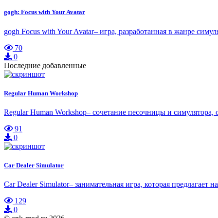
gogh: Focus with Your Avatar
gogh Focus with Your Avatar– игра, разработанная в жанре симу
70
0
Последние добавленные
Regular Human Workshop
Regular Human Workshop– сочетание песочницы и симулятора, ос
91
0
Car Dealer Simulator
Car Dealer Simulator– занимательная игра, которая предлагае
129
0