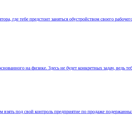
лятора, где тебе предстоит заняться обустройством своего рабоче
нованного на физике. Здесь не будет конкретных задач, ведь те
т нам взять под свой контроль предприятие по продаже подержан