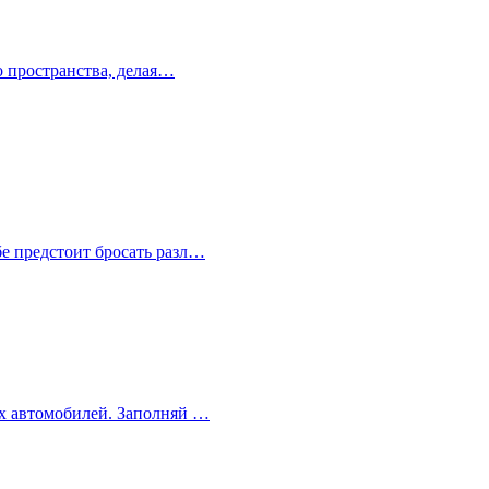
го пространства, делая…
бе предстоит бросать разл…
ных автомобилей. Заполняй …