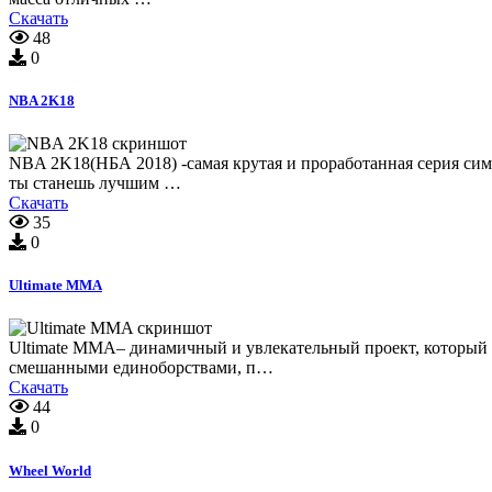
Скачать
48
0
NBA 2K18
NBA 2K18(НБА 2018) -самая крутая и проработанная серия симу
ты станешь лучшим …
Скачать
35
0
Ultimate MMA
Ultimate MMA– динамичный и увлекательный проект, который у
смешанными единоборствами, п…
Скачать
44
0
Wheel World