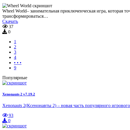
Wheel World– занимательная приключенческая игра, которая то
трансформироваться…
Скачать
37
0
1
2
3
4
• • •
9
Популярные
Xenonauts 2 v7.19.2
Xenonauts 2(Ксенонавты 2) – новая часть популярного игрово
93
0