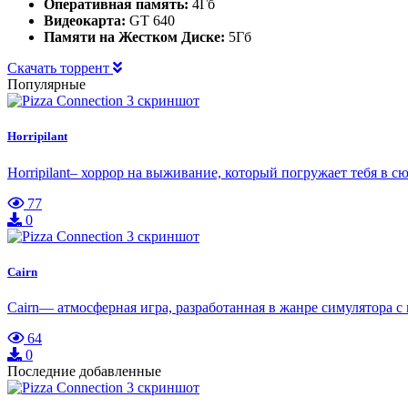
Оперативная память:
4Гб
Видеокарта:
GT 640
Памяти на Жестком Диске:
5Гб
Скачать торрент
Популярные
Horripilant
Horripilant– хоррор на выживание, который погружает тебя 
77
0
Cairn
Cairn— атмосферная игра, разработанная в жанре симулятора 
64
0
Последние добавленные