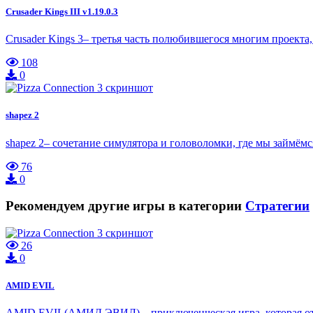
Crusader Kings III v1.19.0.3
Crusader Kings 3– третья часть полюбившегося многим проекта,
108
0
shapez 2
shapez 2– сочетание симулятора и головоломки, где мы займё
76
0
Рекомендуем другие игры в категории
Стратегии
26
0
AMID EVIL
AMID EVIL(АМИД ЭВИЛ) – приключенческая игра, которая отпр