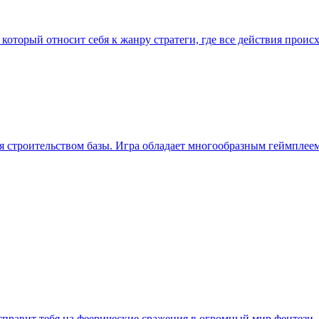
 который относит себя к жанру стратеги, где все действия прои
мся строительством базы. Игра обладает многообразным геймпле
авит тебя на феерические сражения в огромный мир фентези. И