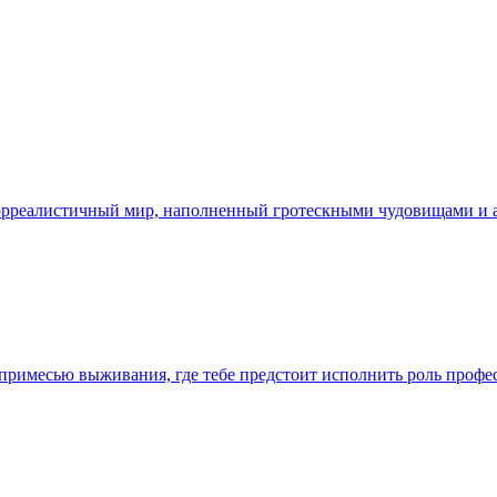
в сюрреалистичный мир, наполненный гротескными чудовищами и
с примесью выживания, где тебе предстоит исполнить роль проф