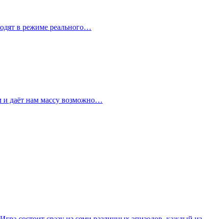
сходят в режиме реального…
ем и даёт нам массу возможно…
гра состоит сразу из семи различных эпизодов, каждый из