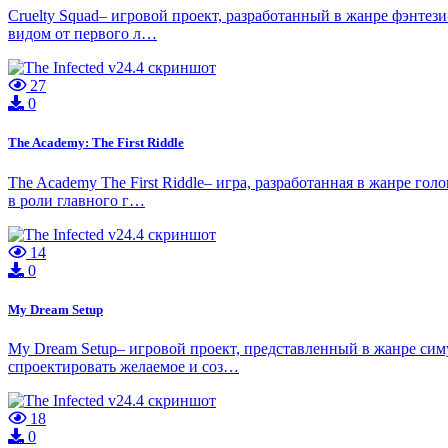
Cruelty Squad– игровой проект, разработанный в жанре фэнтези
видом от первого л…
27
0
The Academy: The First Riddle
The Academy The First Riddle– игра, разработанная в жанре г
в роли главного г…
14
0
My Dream Setup
My Dream Setup– игровой проект, представленный в жанре симу
спроектировать желаемое и соз…
18
0