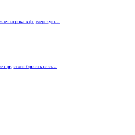
ружает игрока в фермерскую…
бе предстоит бросать разл…