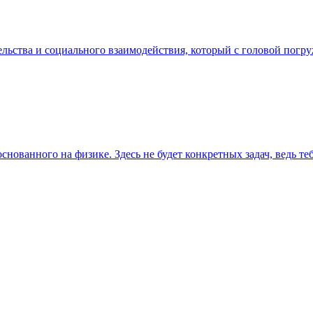
ительства и социального взаимодействия, который с головой пог
нованного на физике. Здесь не будет конкретных задач, ведь те