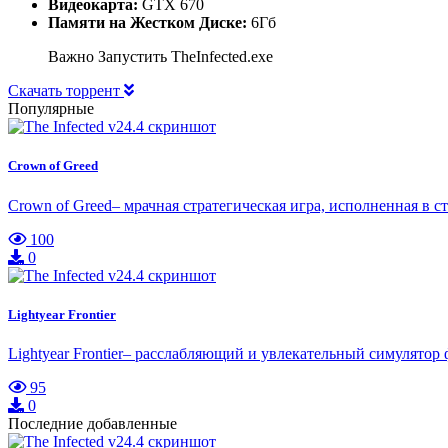
Видеокарта:
GTX 670
Памяти на Жестком Диске:
6Гб
Важно Запустить TheInfected.exe
Скачать торрент
Популярные
Crown of Greed
Crown of Greed– мрачная стратегическая игра, исполненная в 
100
0
Lightyear Frontier
Lightyear Frontier– расслабляющий и увлекательный симулято
95
0
Последние добавленные