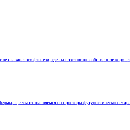
стиле славянского фэнтези, где ты возглавишь собственное коро
р фермы, где мы отправляемся на просторы футуристического ми