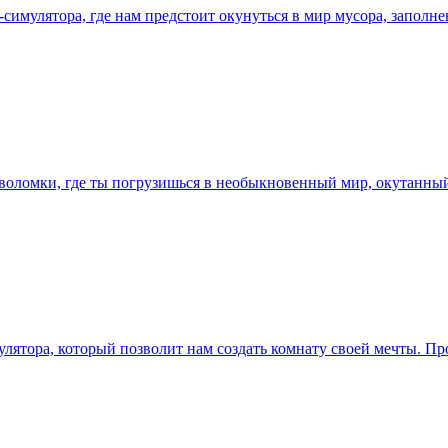
-симулятора, где нам предстоит окунуться в мир мусора, заполн
оловоломки, где ты погрузишься в необыкновенный мир, окутанн
лятора, который позволит нам создать комнату своей мечты. Пр