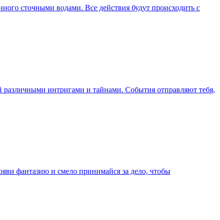
енного сточными водами. Все действия будут происходить с
ый различными интригами и тайнами. События отправляют тебя,
ояви фантазию и смело принимайся за дело, чтобы