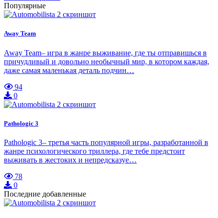
Популярные
Away Team
Away Team– игра в жанре выживание, где ты отправишься в
причудливый и довольно необычный мир, в котором каждая,
даже самая маленькая деталь подчин…
94
0
Pathologic 3
Pathologic 3– третья часть популярной игры, разработанной в
жанре психологического триллера, где тебе предстоит
выживать в жестоких и непредсказуе…
78
0
Последние добавленные