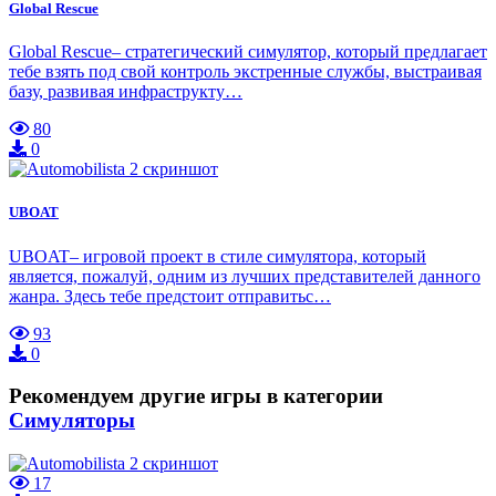
Global Rescue
Global Rescue– стратегический симулятор, который предлагает
тебе взять под свой контроль экстренные службы, выстраивая
базу, развивая инфраструкту…
80
0
UBOAT
UBOAT– игровой проект в стиле симулятора, который
является, пожалуй, одним из лучших представителей данного
жанра. Здесь тебе предстоит отправитьс…
93
0
Рекомендуем другие игры в категории
Симуляторы
17