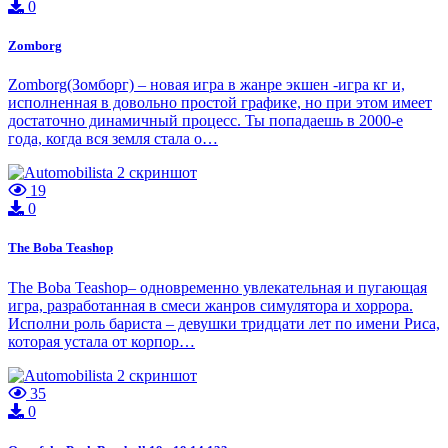
0
Zomborg
Zomborg(Зомборг) – новая игра в жанре экшен -игра кг и,
исполненная в довольно простой графике, но при этом имеет
достаточно динамичный процесс. Ты попадаешь в 2000-е
года, когда вся земля стала о…
19
0
The Boba Teashop
The Boba Teashop– одновременно увлекательная и пугающая
игра, разработанная в смеси жанров симулятора и хоррора.
Исполни роль бариста – девушки тридцати лет по имени Риса,
которая устала от корпор…
35
0