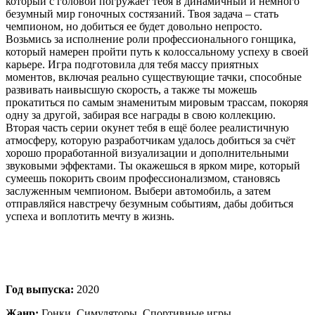
который с головой погружает тебя в динамичный и немного
безумный мир гоночных состязаний. Твоя задача – стать
чемпионом, но добиться ее будет довольно непросто.
Возьмись за исполнение роли профессионального гонщика,
который намерен пройти путь к колоссальному успеху в своей
карьере. Игра подготовила для тебя массу приятных
моментов, включая реально существующие тачки, способные
развивать наивысшую скорость, а также ты можешь
прокатиться по самым знаменитым мировым трассам, покоряя
одну за другой, забирая все награды в свою коллекцию.
Вторая часть серии окунет тебя в ещё более реалистичную
атмосферу, которую разработчикам удалось добиться за счёт
хорошо проработанной визуализации и дополнительными
звуковыми эффектами. Ты окажешься в ярком мире, который
сумеешь покорить своим профессионализмом, становясь
заслуженным чемпионом. Выбери автомобиль, а затем
отправляйся навстречу безумным событиям, дабы добиться
успеха и воплотить мечту в жизнь.
Год выпуска:
2020
Жанр:
Гонки, Симуляторы, Спортивные игры