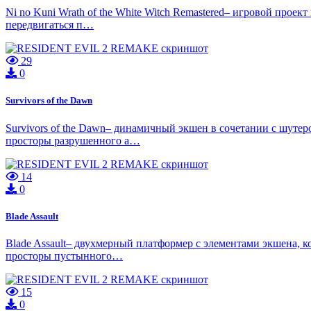
Ni no Kuni Wrath of the White Witch Remastered– игровой проек
передвигаться п…
29
0
Survivors of the Dawn
Survivors of the Dawn– динамичный экшен в сочетании с шуте
просторы разрушенного а…
14
0
Blade Assault
Blade Assault– двухмерный платформер с элементами экшена, 
просторы пустынного…
15
0