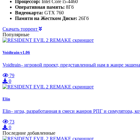
Процессор:
Intel Core i5-4460
Оперативная память:
8Гб
Видеокарта:
GTX 760
Памяти на Жестком Диске:
26Гб
Скачать торрент
Популярные
Voidtrain v1.06
Voidtrain– игровой проект, представленный нам в жанре экш
79
0
Elin
Elin– игра, разработанная в смеси жанров РПГ и симулятора, 
73
0
Последние добавленные