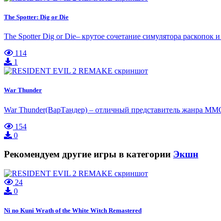
The Spotter: Dig or Die
The Spotter Dig or Die– крутое сочетание симулятора раскопо
114
1
War Thunder
War Thunder(ВарТандер) – отличный представитель жанра ММО
154
0
Рекомендуем другие игры в категории
Экшн
24
0
Ni no Kuni Wrath of the White Witch Remastered