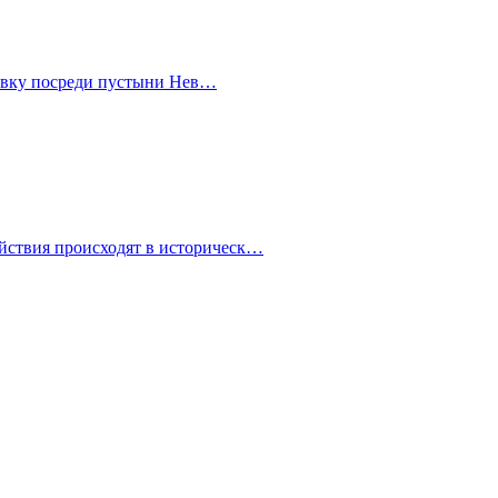
правку посреди пустыни Нев…
йствия происходят в историческ…