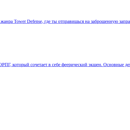
к и жанра Tower Defense, где ты отправишься на заброшенную за
РПГ, который сочетает в себе феерический экшен. Основные де