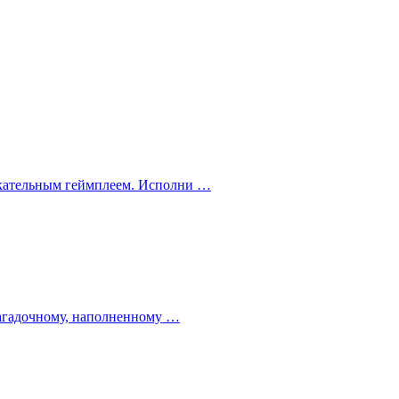
екательным геймплеем. Исполни …
 загадочному, наполненному …