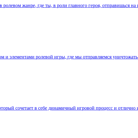
т в ролевом жанре, где ты, в роли главного героя, отправишься н
ром и элементами ролевой игры, где мы отправляемся уничтожат
который сочетает в себе динамичный игровой процесс и отличн