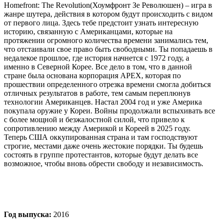
Homefront: The Revolution(Хоумфронт Зе Революшен) – игра в
жанре шутера, действия в котором будут происходить с видом
от первого лица. Здесь тебе предстоит узнать интересную
историю, связанную с Американцами, которые на
протяжении огромного количества времени занимались тем,
что отстаивали свое право быть свободными. Ты попадаешь в
недалекое прошлое, где история начнется с 1972 году, а
именно в Северной Корее. Все дело в том, что в данной
стране была основана корпорация АРЕХ, которая по
прошествии определенного отрезка времени смогла добиться
отличных результатов в работе, тем самым переплюнув
технологии Американцев. Настал 2004 год и уже Америка
покупала оружие у Кореи. Войны продолжали вспыхивать все
с более мощной и безжалостной силой, что привело к
сопротивлению между Америкой и Кореей в 2025 году.
Теперь США оккупированная страна и там господствуют
строгие, местами даже очень жестокие порядки. Ты будешь
состоять в группе протестантов, которые будут делать все
возможное, чтобы вновь обрести свободу и независимость.
Год выпуска:
2016