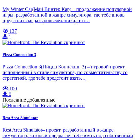
My Winter Car(Май Винтер Кар) – продолжение популярной
игры, разработанной в жанре симулятора, где тебе вновь
предстоит сыграть роль механика, отп…
137
1
Pizza Connection 3
Pizza Connection 3(Пицца Коннекшн 3) – игровой проект,
исполненный в стиле симулятора, по совместительству со
стратегией, где тебе предстоит взять…
100
0
Последние добавленные
Rest Area Simulator
Rest Area Simulator– проект, разработанный в жанре
симулятора, который предлагает тебе взять под собственный