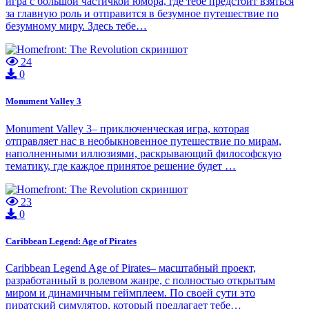
игра с большой частичкой юмора, где тебе предстоит взяться
за главную роль и отправится в безумное путешествие по
безумному миру. Здесь тебе…
24
0
Monument Valley 3
Monument Valley 3– приключенческая игра, которая
отправляет нас в необыкновенное путешествие по мирам,
наполненными иллюзиями, раскрывающий философскую
тематику, где каждое принятое решение будет …
23
0
Caribbean Legend: Age of Pirates
Caribbean Legend Age of Pirates– масштабный проект,
разработанный в ролевом жанре, с полностью открытым
миром и динамичным геймплеем. По своей сути это
пиратский симулятор, который предлагает тебе…