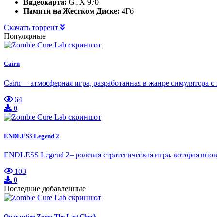
Видеокарта:
GTX 970
Памяти на Жестком Диске:
4Гб
Скачать торрент
Популярные
Cairn
Cairn— атмосферная игра, разработанная в жанре симулятора 
64
0
ENDLESS Legend 2
ENDLESS Legend 2– ролевая стратегическая игра, которая вно
103
0
Последние добавленные
Quarantine Zone: The Last Check