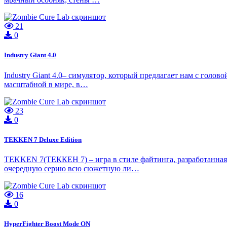
21
0
Industry Giant 4.0
Industry Giant 4.0– симулятор, который предлагает нам с голов
масштабной в мире, в…
23
0
TEKKEN 7 Deluxe Edition
TEKKEN 7(ТЕККЕН 7) – игра в стиле файтинга, разработанная
очередную серию всю сюжетную ли…
16
0
HyperFighter Boost Mode ON