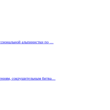
ессиональной альпинистки по …
ючениям, сокрушительным битва…