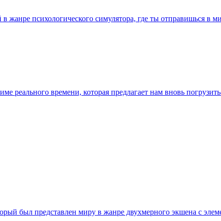
ый в жанре психологического симулятора, где ты отправишься в
 режиме реального времени, которая предлагает нам вновь погрузи
торый был представлен миру в жанре двухмерного экшена с элеме