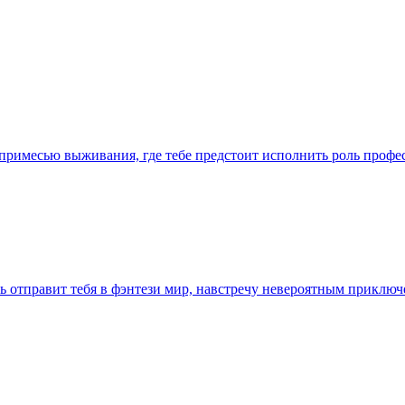
с примесью выживания, где тебе предстоит исполнить роль проф
вь отправит тебя в фэнтези мир, навстречу невероятным прикл