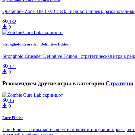
Quarantine Zone The Last Check– игровой проект, разработанн
132
0
Stronghold Crusader: Definitive Edition
Stronghold Crusader Definitive Edition– стратегическая игра в
121
0
Рекомендуем другие игры в категории
Стратегии
16
0
Lore Finder
Lore Finder– стильный в своем исполнении игровой проект, ко
мрачный особняк, стены …