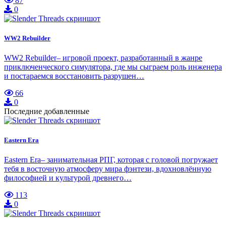
87
0
WW2 Rebuilder
WW2 Rebuilder– игровой проект, разработанный в жанре
приключенческого симулятора, где мы сыграем роль инженера
и постараемся восстановить разрушен…
66
0
Последние добавленные
Eastern Era
Eastern Era– занимательная РПГ, которая с головой погружает
тебя в восточную атмосферу мира фэнтези, вдохновлённую
философией и культурой древнего…
113
0