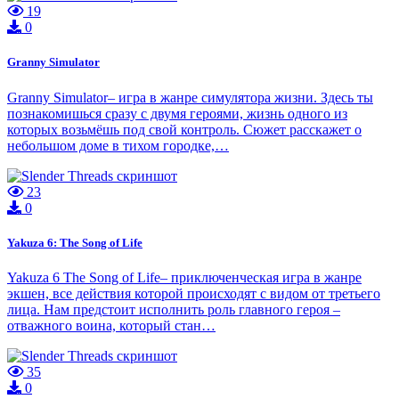
19
0
Granny Simulator
Granny Simulator– игра в жанре симулятора жизни. Здесь ты
познакомишься сразу с двумя героями, жизнь одного из
которых возьмёшь под свой контроль. Сюжет расскажет о
небольшом доме в тихом городке,…
23
0
Yakuza 6: The Song of Life
Yakuza 6 The Song of Life– приключенческая игра в жанре
экшен, все действия которой происходят с видом от третьего
лица. Нам предстоит исполнить роль главного героя –
отважного воина, который стан…
35
0