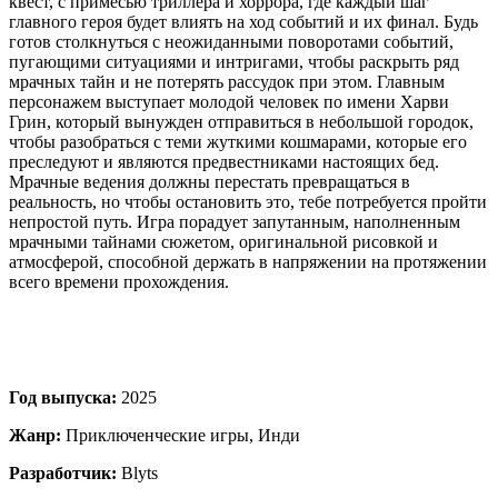
квест, с примесью триллера и хоррора, где каждый шаг
главного героя будет влиять на ход событий и их финал. Будь
готов столкнуться с неожиданными поворотами событий,
пугающими ситуациями и интригами, чтобы раскрыть ряд
мрачных тайн и не потерять рассудок при этом. Главным
персонажем выступает молодой человек по имени Харви
Грин, который вынужден отправиться в небольшой городок,
чтобы разобраться с теми жуткими кошмарами, которые его
преследуют и являются предвестниками настоящих бед.
Мрачные ведения должны перестать превращаться в
реальность, но чтобы остановить это, тебе потребуется пройти
непростой путь. Игра порадует запутанным, наполненным
мрачными тайнами сюжетом, оригинальной рисовкой и
атмосферой, способной держать в напряжении на протяжении
всего времени прохождения.
Год выпуска:
2025
Жанр:
Приключенческие игры, Инди
Разработчик:
Blyts