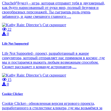
Chuchel(Чучел) – игра, которая отправит тебя в двухмерный,
как будто нарисованный от руки мир, полный безумия и
своеобразных персонажей. Ты сыграешь роль очень
забавного, и даже смешного главного …
22
0
Life Not Supported
Life Not Supported– проект, разработанный в жанре
симулятора, который отправляет нас прямиком в космос, где
мы и постараемся выжить любым возможным способом.
Сюжет расскажет о команде астронавтов,…
15
0
Cookie Clicker
Cookie Clicker– обновленная версия игрового проекта,
разработанного в стилистике кликера, где мы возьмёмся за