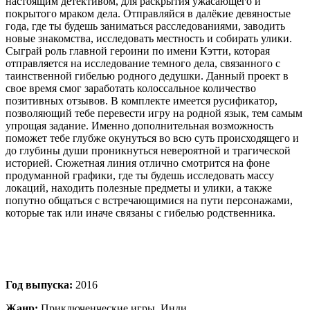
настоящим детективом, для раскрытия ужасающего и
покрытого мраком дела. Отправляйся в далёкие девяностые
года, где ты будешь заниматься расследованиями, заводить
новые знакомства, исследовать местность и собирать улики.
Сыграй роль главной героини по имени Кэтти, которая
отправляется на исследование темного дела, связанного с
таинственной гибелью родного дедушки. Данный проект в
свое время смог заработать колоссальное количество
позитивных отзывов. В комплекте имеется русификатор,
позволяющий тебе перевести игру на родной язык, тем самым
упрощая задание. Именно дополнительная возможность
поможет тебе глубже окунуться во всю суть происходящего и
до глубины души проникнуться невероятной и трагической
историей. Сюжетная линия отлично смотрится на фоне
продуманной графики, где ты будешь исследовать массу
локаций, находить полезные предметы и улики, а также
попутно общаться с встречающимися на пути персонажами,
которые так или иначе связаны с гибелью родственника.
Год выпуска:
2016
Жанр:
Приключенческие игры, Инди