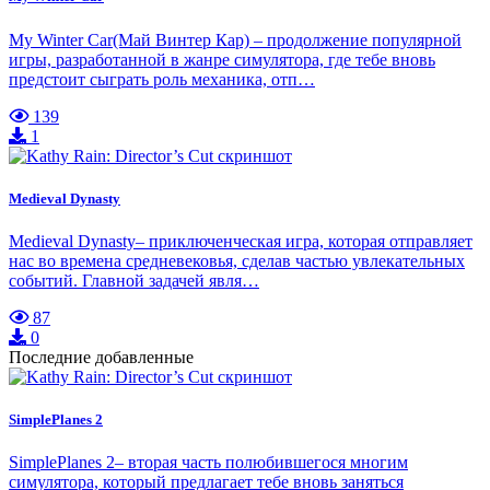
My Winter Car(Май Винтер Кар) – продолжение популярной
игры, разработанной в жанре симулятора, где тебе вновь
предстоит сыграть роль механика, отп…
139
1
Medieval Dynasty
Medieval Dynasty– приключенческая игра, которая отправляет
нас во времена средневековья, сделав частью увлекательных
событий. Главной задачей явля…
87
0
Последние добавленные
SimplePlanes 2
SimplePlanes 2– вторая часть полюбившегося многим
симулятора, который предлагает тебе вновь заняться