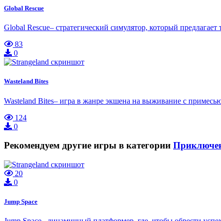
Global Rescue
Global Rescue– стратегический симулятор, который предлагает 
83
0
Wasteland Bites
Wasteland Bites– игра в жанре экшена на выживание с примес
124
0
Рекомендуем другие игры в категории
Приключе
20
0
Jump Space
Jump Space– динамичный платформер, где, чтобы обрести успех