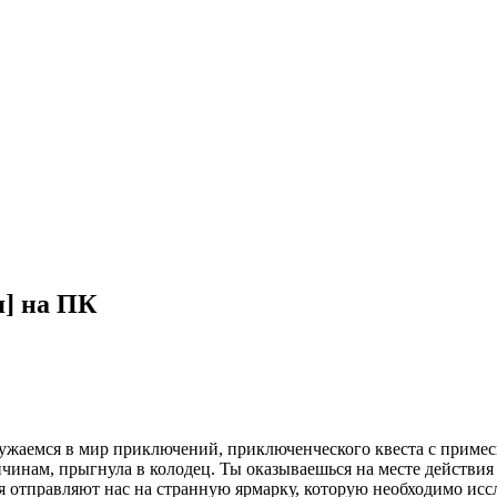
я] на ПК
гружаемся в мир приключений, приключенческого квеста с приме
инам, прыгнула в колодец. Ты оказываешься на месте действия о
я отправляют нас на странную ярмарку, которую необходимо иссл