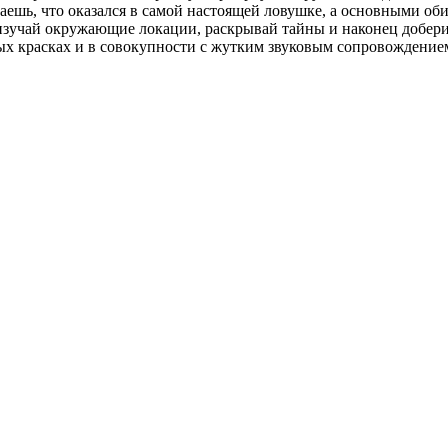
ешь, что оказался в самой настоящей ловушке, а основными оби
изучай окружающие локации, раскрывай тайны и наконец доберис
ых красках и в совокупности с жутким звуковым сопровождением