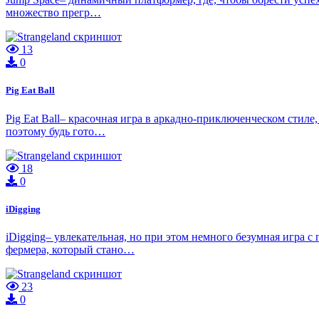
множество прегр…
13
0
Pig Eat Ball
Pig Eat Ball– красочная игра в аркадно-приключенческом стиле
поэтому будь гото…
18
0
iDigging
iDigging– увлекательная, но при этом немного безумная игра с
фермера, который стано…
23
0