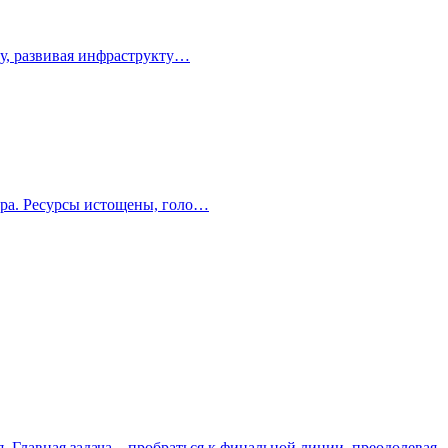
зу, развивая инфраструкту…
мира. Ресурсы истощены, голо…
. Главная задача – пробраться к финальной линии, преодолевая