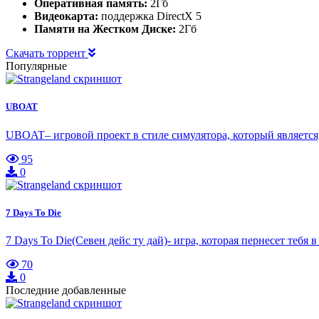
Оперативная память:
2Гб
Видеокарта:
поддержка DirectX 5
Памяти на Жестком Диске:
2Гб
Скачать торрент
Популярные
UBOAT
UBOAT– игровой проект в стиле симулятора, который является
95
0
7 Days To Die
7 Days To Die(Севен дейс ту дай)- игра, которая пернесет тебя
70
0
Последние добавленные