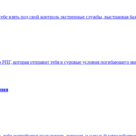
тебе взять под свой контроль экстренные службы, выстраивая ба
ью РПГ, которая отправит тебя в суровые условия погибающего 
ния
, тебе потребуется подключить ловкость и навык быстродействия