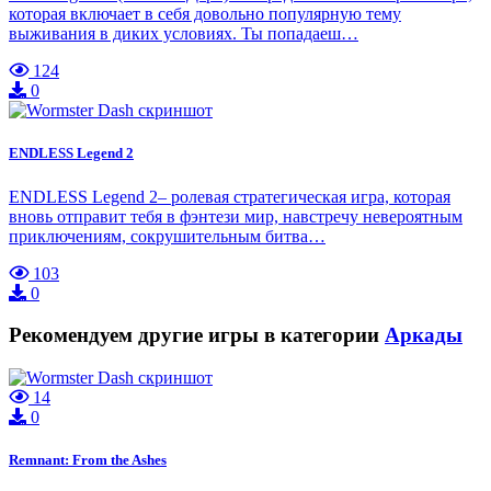
которая включает в себя довольно популярную тему
выживания в диких условиях. Ты попадаеш…
124
0
ENDLESS Legend 2
ENDLESS Legend 2– ролевая стратегическая игра, которая
вновь отправит тебя в фэнтези мир, навстречу невероятным
приключениям, сокрушительным битва…
103
0
Рекомендуем другие игры в категории
Аркады
14
0
Remnant: From the Ashes