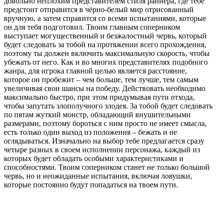
довольно неплохим представителем стиля раннера, где тебе
предстоит отправится в чёрно-белый мир отрисованный
вручную, а затем справится со всеми испытаниями, которые
он для тебя подготовил. Твоим главным соперником
выступает могущественный и безжалостный червь, который
будет следовать за тобой на протяжении всего прохождения,
поэтому ты должен включить максимальную скорость, чтобы
убежать от него. Как и во многих представителях подобного
жанра, для игрока главной целью является расстояние,
которое он пробежит – чем больше, тем лучше, тем самым
увеличивая свои шансы на победу. Действовать необходимо
максимально быстро, при этом придумывая пути отхода,
чтобы запутать злополучного злодея. За тобой будет следовать
по пятам жуткий монстр, обладающий внушительными
размерами, поэтому бороться с ним просто не имеет смысла,
есть только один выход из положения – бежать и не
оглядываться. Изначально на выбор тебе предлагается сразу
четыре разных в своем исполнении персонажа, каждый из
которых будет обладать особыми характеристиками и
способностями. Твоим соперником станет не только большой
червь, но и неожиданные испытания, включая ловушки,
которые постоянно будут попадаться на твоем пути.