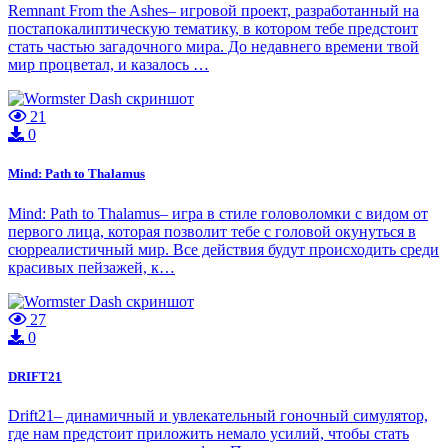
Remnant From the Ashes– игровой проект, разработанный на
постапокалиптическую тематику, в котором тебе предстоит
стать частью загадочного мира. До недавнего времени твой
мир процветал, и казалось …
21
0
Mind: Path to Thalamus
Mind: Path to Thalamus– игра в стиле головоломки с видом от
первого лица, которая позволит тебе с головой окунуться в
сюрреалистичный мир. Все действия будут происходить среди
красивых пейзажей, к…
27
0
DRIFT21
Drift21– динамичный и увлекательный гоночный симулятор,
где нам предстоит приложить немало усилий, чтобы стать