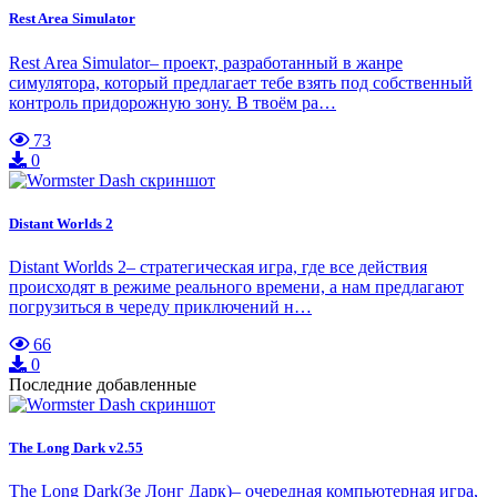
Rest Area Simulator
Rest Area Simulator– проект, разработанный в жанре
симулятора, который предлагает тебе взять под собственный
контроль придорожную зону. В твоём ра…
73
0
Distant Worlds 2
Distant Worlds 2– стратегическая игра, где все действия
происходят в режиме реального времени, а нам предлагают
погрузиться в череду приключений н…
66
0
Последние добавленные
The Long Dark v2.55
The Long Dark(Зе Лонг Дарк)– очередная компьютерная игра,