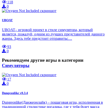
118
0
UBOAT
UBOAT– игровой проект в стиле симулятора, который
является, пожалуй, одним из лучших представителей данного
жанра. Здесь тебе предстоит отправитьс…
93
0
Рекомендуем другие игры в категории
Симуляторы
17
0
Dungeonlike v0.3.4
Dungeonlike(Данжеонлайк) – пошаговая игра, исполненная в
традиционной стилистике рогалика, где у тебя будет масса