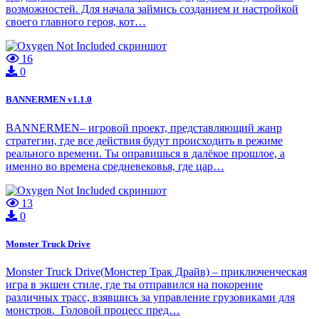
возможностей. Для начала займись созданием и настройкой
своего главного героя, кот…
16
0
BANNERMEN v1.1.0
BANNERMEN– игровой проект, представляющий жанр
стратегии, где все действия будут происходить в режиме
реального времени. Ты оправишься в далёкое прошлое, а
именно во времена средневековья, где цар…
13
0
Monster Truck Drive
Monster Truck Drive(Монстер Трак Драйв) – приключенческая
игра в экшен стиле, где ты отправился на покорение
различных трасс, взявшись за управление грузовиками для
монстров. Головой процесс пред…