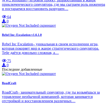
WW2 Rebuilder– игровой проект, разработанный в жанре
приключенческого симулятора, где мы сыграем роль инженера
и постараемся восстановить разрушен…
64
0
Rebel Inc: Escalation v1.6.1.0
Rebel Inc Escalation– уникальная в своем исполнении игра,
которая покоряет мир в жанре стратегического симулятора.
Тебе даётся довольно сложная, а…
75
0
Последние добавленные
RoadCraft
RoadCraft– занимательный симулятор, где ты возьмёшься за
управление необычной компанией, которая занимается
отстройкой и восстановлением различных…