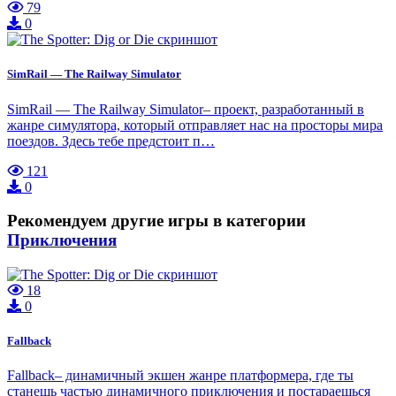
79
0
SimRail — The Railway Simulator
SimRail — The Railway Simulator– проект, разработанный в
жанре симулятора, который отправляет нас на просторы мира
поездов. Здесь тебе предстоит п…
121
0
Рекомендуем другие игры в категории
Приключения
18
0
Fallback
Fallback– динамичный экшен жанре платформера, где ты
станешь частью динамичного приключения и постараешься