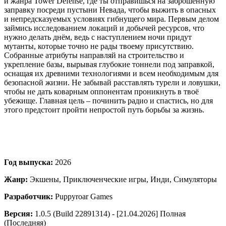
и жанра Tower Defense, где ты отправишься на заброшенную
заправку посреди пустыни Невада, чтобы выжить в опасных
и непредсказуемых условиях гибнущего мира. Первым делом
займись исследованием локаций и добычей ресурсов, что
нужно делать днём, ведь с наступлением ночи придут
мутанты, которые точно не рады твоему присутствию.
Собранные атрибуты направляй на строительство и
укрепление базы, вырывая глубокие тоннели под заправкой,
оснащая их древними технологиями и всем необходимым для
безопасной жизни. Не забывай расставлять турели и ловушки,
чтобы не дать коварным оппонентам проникнуть в твоё
убежище. Главная цель – починить радио и спастись, но для
этого предстоит пройти непростой путь борьбы за жизнь.
Год выпуска:
2026
Жанр:
Экшены, Приключенческие игры, Инди, Симуляторы
Разработчик:
Puppyroar Games
Версия:
1.0.5 (Build 22891314) - [21.04.2026] Полная
(Последняя)