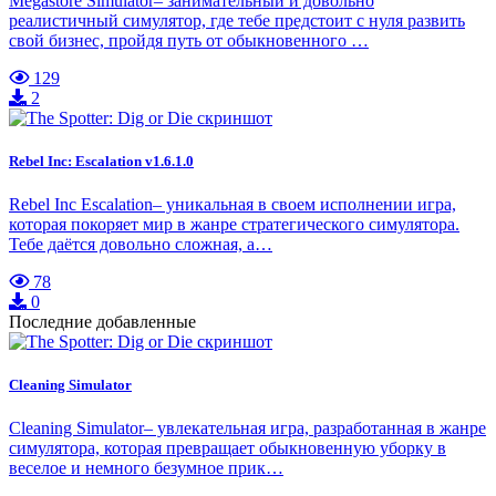
Megastore Simulator– занимательный и довольно
реалистичный симулятор, где тебе предстоит с нуля развить
свой бизнес, пройдя путь от обыкновенного …
129
2
Rebel Inc: Escalation v1.6.1.0
Rebel Inc Escalation– уникальная в своем исполнении игра,
которая покоряет мир в жанре стратегического симулятора.
Тебе даётся довольно сложная, а…
78
0
Последние добавленные
Cleaning Simulator
Cleaning Simulator– увлекательная игра, разработанная в жанре
симулятора, которая превращает обыкновенную уборку в
веселое и немного безумное прик…