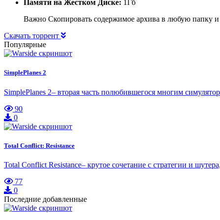
Памяти на Жестком Диске:
1Гб
Важно Скопировать содержимое архива в любую папку и
Скачать торрент
Популярные
SimplePlanes 2
SimplePlanes 2– вторая часть полюбившегося многим симулятор
90
0
Total Conflict: Resistance
Total Conflict Resistance– крутое сочетание с стратегии и шут
77
0
Последние добавленные