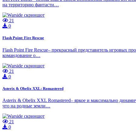
на территорию фантасти…
21
0
Flash Point: Fire Rescue
Flash Point Fire Rescue– прекрасный представитель игровых пр
командование о…
21
0
Asterix & Obelix XXL: Romastered
Asterix & Obelix XXL Romastered– яркое и максимально динами
что на родные земли…
21
0