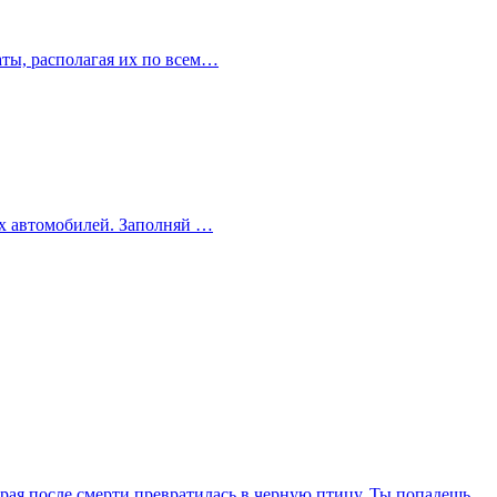
аты, располагая их по всем…
ных автомобилей. Заполняй …
ая после смерти превратилась в черную птицу. Ты попадешь