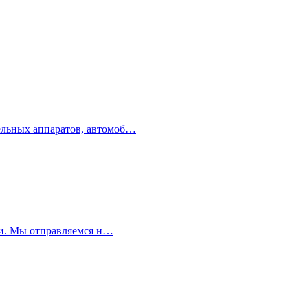
тельных аппаратов, автомоб…
мени. Мы отправляемся н…