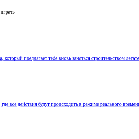
 играть
а, который предлагает тебе вновь заняться строительством лета
ера, где все действия будут происходить в режиме реального вре