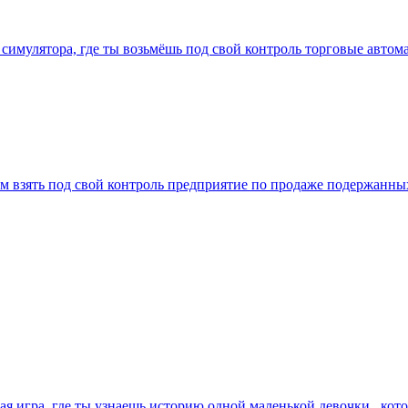
 симулятора, где ты возьмёшь под свой контроль торговые автом
т нам взять под свой контроль предприятие по продаже подержан
гра, где ты узнаешь историю одной маленькой девочки , котор