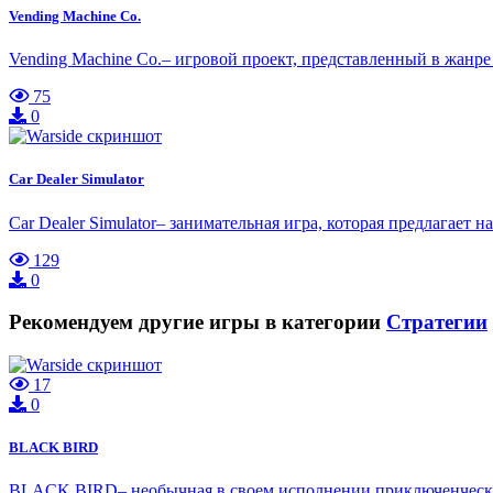
Vending Machine Co.
Vending Machine Co.– игровой проект, представленный в жанре
75
0
Car Dealer Simulator
Car Dealer Simulator– занимательная игра, которая предлагае
129
0
Рекомендуем другие игры в категории
Стратегии
17
0
BLACK BIRD
BLACK BIRD– необычная в своем исполнении приключенческая и