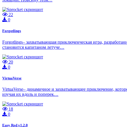
22
0
Forgotlings
Forgotlings– захватывающая приключенческая игра, разработа
становится капитаном летуче…
20
0
VirtuaVerse
VirtuaVerse– динамичное и захватывающее приключение, кото
изучая их вдоль и поперек…
18
0
Easy Red v1.2.0