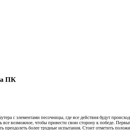
на ПК
утера с элементами песочницы, где все действия будут происход
ать все возможное, чтобы привести свою сторону к победе. Перв
еть преодолеть более трудные испытания. Стоит отметить положи