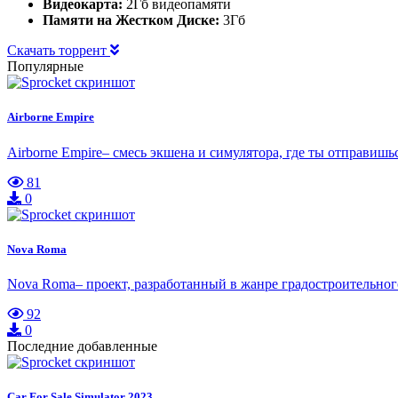
Видеокарта:
2Гб видеопамяти
Памяти на Жестком Диске:
3Гб
Скачать торрент
Популярные
Airborne Empire
Airborne Empire– смесь экшена и симулятора, где ты отправишь
81
0
Nova Roma
Nova Roma– проект, разработанный в жанре градостроительно
92
0
Последние добавленные
Car For Sale Simulator 2023