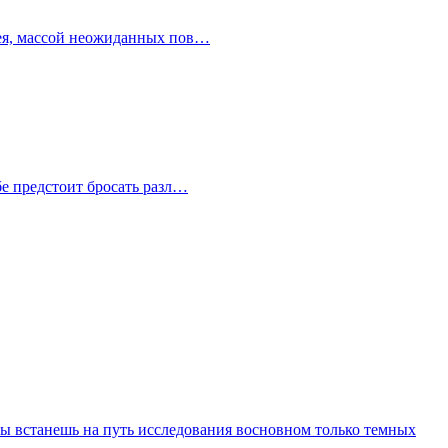
плея, массой неожиданных пов…
бе предстоит бросать разл…
ты встанешь на путь исследования восновном только темных