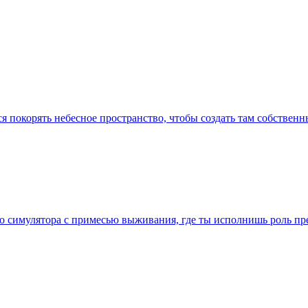
ся покорять небесное пространство, чтобы создать там собствен
го симулятора с примесью выживания, где ты исполнишь роль п