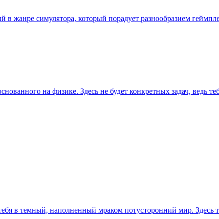
нный в жанре симулятора, который порадует разнообразием гейм
нованного на физике. Здесь не будет конкретных задач, ведь те
 тебя в темный, наполненный мраком потусторонний мир. Здесь 