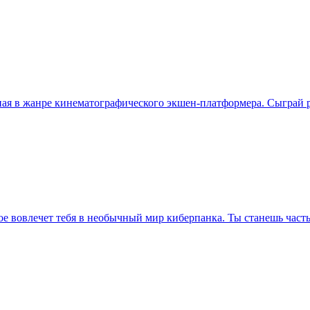
нная в жанре кинематографического экшен-платформера. Сыграй 
рое вовлечет тебя в необычный мир киберпанка. Ты станешь час