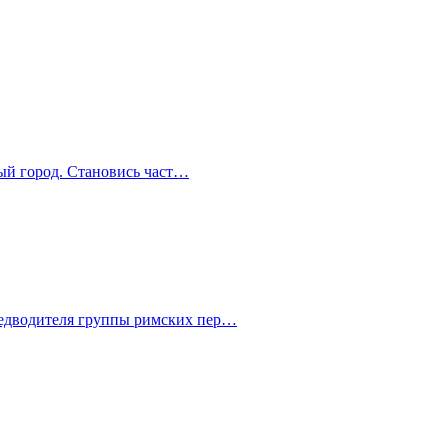
ный город. Становись част…
редводителя группы римских пер…