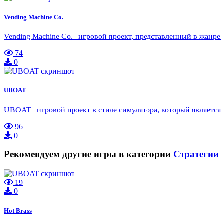
Vending Machine Co.
Vending Machine Co.– игровой проект, представленный в жанре
74
0
UBOAT
UBOAT– игровой проект в стиле симулятора, который является
96
0
Рекомендуем другие игры в категории
Стратегии
19
0
Hot Brass