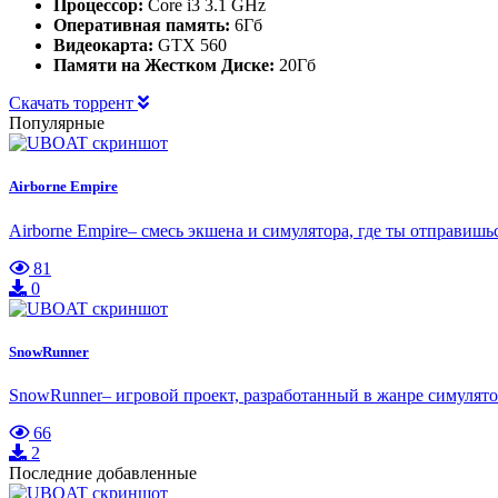
Процессор:
Core i3 3.1 GHz
Оперативная память:
6Гб
Видеокарта:
GTX 560
Памяти на Жестком Диске:
20Гб
Скачать торрент
Популярные
Airborne Empire
Airborne Empire– смесь экшена и симулятора, где ты отправишь
81
0
SnowRunner
SnowRunner– игровой проект, разработанный в жанре симулято
66
2
Последние добавленные