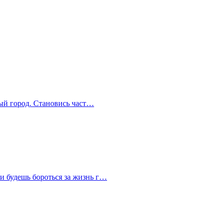
ный город. Становись част…
и будешь бороться за жизнь г…