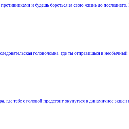
и противниками и будешь бороться за свою жизнь до последнего.
сследовательская головоломка, где ты отправишься в необычный
а, где тебе с головой предстоит окунуться в динамичное экшен 