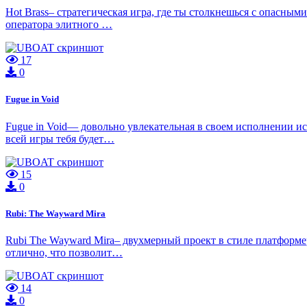
Hot Brass– стратегическая игра, где ты столкнешься с опасным
оператора элитного …
17
0
Fugue in Void
Fugue in Void— довольно увлекательная в своем исполнении и
всей игры тебя будет…
15
0
Rubi: The Wayward Mira
Rubi The Wayward Mira– двухмерный проект в стиле платформер
отлично, что позволит…
14
0