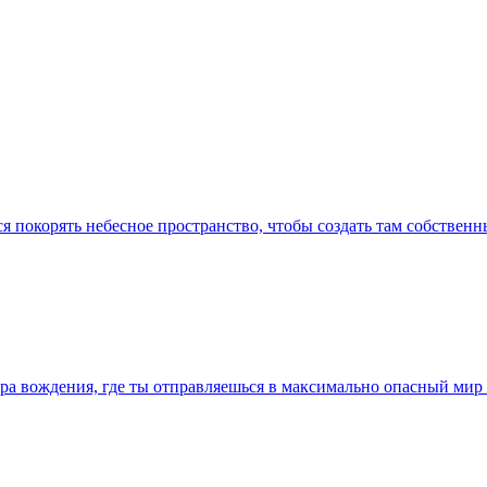
ся покорять небесное пространство, чтобы создать там собствен
ра вождения, где ты отправляешься в максимально опасный мир 