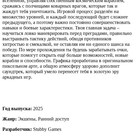
вселенной, управляя собственным космическим кораблем,
сражаясь с полчищами коварных врагов, которые так и
жаждут тебя уничтожить. Игровой процесс разделён на
множество уровней, и каждый последующий будет сложнее
предыдущего, а поэтому важно постоянно совершенствовать
навыки и боевые характеристики. Твоя главная задача –
научиться ловко маневрировать перед преградами, правильно
выстраивать тактику действий, обходя противников
хитростью и смекалкой, не оставляя им ни единого шанса на
победу. По мере прохождения ты будешь зарабатывать очки,
которые помогут открыть ещё больше возможностей, новые
корабли и способности. Графика проработана в оригинальном
пиксельном арте, а общую атмосферу здорово дополнит
саундтрек, который умело перенесет тебя в золотую эру
аркадных игр.
Год выпуска:
2025
Жанр:
Экшены, Ранний доступ
Разработчик:
Stubby Games