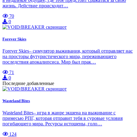
в недалекое будущее, где тебе предстоит сражаться за свою
жизнь. Действие происходит…
70
0
Forever Skies
Forever Skies– симулятор выживания, который отправляет нас
на просторы футуристического мира, переживающего
последствия апокалипсиса. Мир был прак…
71
0
Последние добавленные
Wasteland Bites
Wasteland Bites– игра в жанре экшена на выживание с
примесью РПГ, которая отправит тебя в суровые условия
погибающего мира. Ресурсы истощены, голо…
124