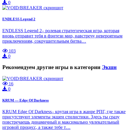
0
ENDLESS Legend 2
ENDLESS Legend 2– ролевая стратегическая игра, которая
вновь отправит тебя в фэнтези мир, навстречу невероятным
приключениям, сокрушительным битва…
103
0
Рекомендуем другие игры в категории
Экшн
16
0
KRUM — Edge Of Darkness
KRUM Edge Of Darkness– крутая игра в жанре РПГ, где также
присутствуют элементы экшен стилистики. Здесь ты сразу
повстречаешь динамичный и максимально увлекательный
игровой процесс, а также тебе т…