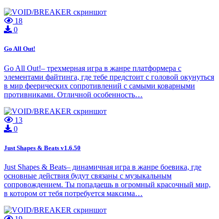
18
0
Go All Out!
Go All Out!– трехмерная игра в жанре платформера с
элементами файтинга, где тебе предстоит с головой окунуться
в мир феерических сопротивлений с самыми коварными
противниками. Отличной особенность…
13
0
Just Shapes & Beats v1.6.50
Just Shapes & Beats– динамичная игра в жанре боевика, где
основные действия будут связаны с музыкальным
сопровождением. Ты попадаешь в огромный красочный мир,
в котором от тебя потребуется максима…
19