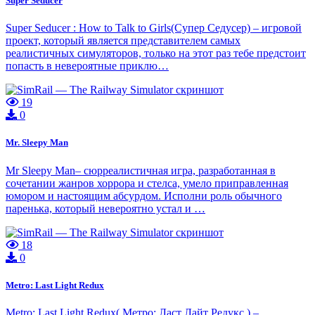
Super Seducer
Super Seducer : How to Talk to Girls(Супер Седусер) – игровой
проект, который является представителем самых
реалистичных симуляторов, только на этот раз тебе предстоит
попасть в невероятные приклю…
19
0
Mr. Sleepy Man
Mr Sleepy Man– сюрреалистичная игра, разработанная в
сочетании жанров хоррора и стелса, умело приправленная
юмором и настоящим абсурдом. Исполни роль обычного
паренька, который невероятно устал и …
18
0
Metro: Last Light Redux
Metro: Last Light Redux( Метро: Ласт Лайт Редукс ) –