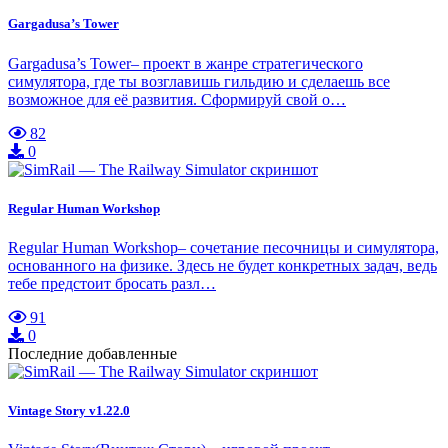
Gargadusa’s Tower
Gargadusa’s Tower– проект в жанре стратегического
симулятора, где ты возглавишь гильдию и сделаешь все
возможное для её развития. Сформируй свой о…
82
0
Regular Human Workshop
Regular Human Workshop– сочетание песочницы и симулятора,
основанного на физике. Здесь не будет конкретных задач, ведь
тебе предстоит бросать разл…
91
0
Последние добавленные
Vintage Story v1.22.0