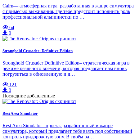
Cairn— атмосферная игра, разработанная в жанре симулятора
с примесью выживания, где тебе предстоит исполнить роль
профессиональной альпинистки по …
64
0
Stronghold Crusader: Definitive Edition
Stronghold Crusader Definitive Edition– стратегическая игра в
режиме реального времени, которая предлагает нам вновь
погрузиться в обновленную и д…
121
0
Последние добавленные
Rest Area Simulator
Rest Area Simulator– проект, разработанный в жанре
симулятора, который предлагает тебе взять под собственный
контроль придорожную зону. В твоём ра…