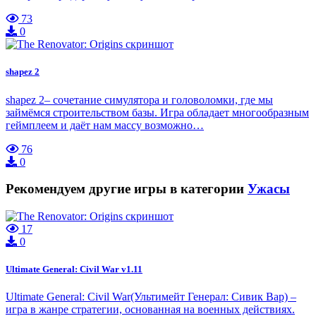
73
0
shapez 2
shapez 2– сочетание симулятора и головоломки, где мы
займёмся строительством базы. Игра обладает многообразным
геймплеем и даёт нам массу возможно…
76
0
Рекомендуем другие игры в категории
Ужасы
17
0
Ultimate General: Civil War v1.11
Ultimate General: Civil War(Ультимейт Генерал: Сивик Вар) –
игра в жанре стратегии, основанная на военных действиях.