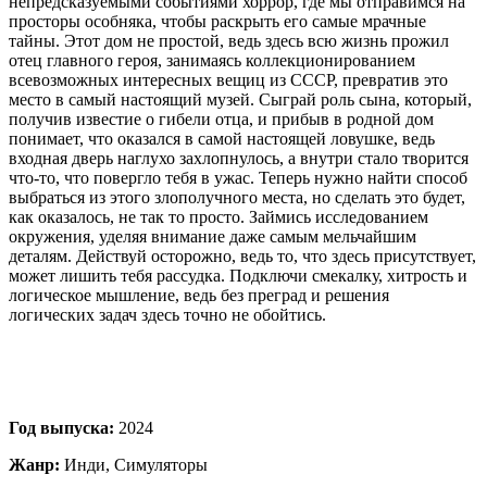
непредсказуемыми событиями хоррор, где мы отправимся на
просторы особняка, чтобы раскрыть его самые мрачные
тайны. Этот дом не простой, ведь здесь всю жизнь прожил
отец главного героя, занимаясь коллекционированием
всевозможных интересных вещиц из СССР, превратив это
место в самый настоящий музей. Сыграй роль сына, который,
получив известие о гибели отца, и прибыв в родной дом
понимает, что оказался в самой настоящей ловушке, ведь
входная дверь наглухо захлопнулось, а внутри стало творится
что-то, что повергло тебя в ужас. Теперь нужно найти способ
выбраться из этого злополучного места, но сделать это будет,
как оказалось, не так то просто. Займись исследованием
окружения, уделяя внимание даже самым мельчайшим
деталям. Действуй осторожно, ведь то, что здесь присутствует,
может лишить тебя рассудка. Подключи смекалку, хитрость и
логическое мышление, ведь без преград и решения
логических задач здесь точно не обойтись.
Год выпуска:
2024
Жанр:
Инди, Симуляторы