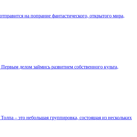
 отправится на попрание фантастического, открытого мира,
. Первым делом займись развитием собственного культа,
 Толпа – это небольшая группировка, состоящая из нескольких