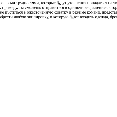
о всеми трудностями, которые будут уточнения попадаться на т
, к примеру, ты сможешь отправиться в одиночное сражение с ст
о же пуститься в ожесточённую схватку в режиме команд, предст
обрести любую экипировку, в которую будет входить одежда, бро