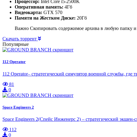
Процессор:
Intel Core i5-2500K
Оперативная память:
4Гб
Видеокарта:
GTX 570
Памяти на Жестком Диске:
20Гб
Важно Скопировать содержимое архива в любую папку и
Скачать торрент
Популярные
112 Operator
112 Operator– стратегический симулятор военной службы, где 
81
0
Space Engineers 2
Space Engineers 2(Спейс Инженерс 2) – стратегический экшен-
112
0