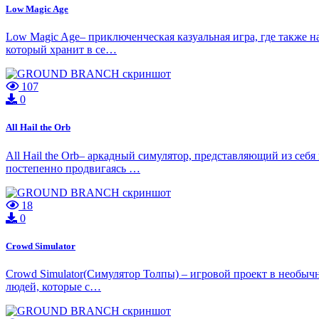
Low Magic Age
Low Magic Age– приключенческая казуальная игра, где также н
который хранит в се…
107
0
All Hail the Orb
All Hail the Orb– аркадный симулятор, представляющий из себ
постепенно продвигаясь …
18
0
Crowd Simulator
Crowd Simulator(Симулятор Толпы) – игровой проект в необычн
людей, которые с…