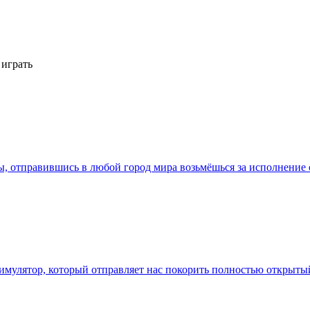
 играть
ты, отправившись в любой город мира возьмёшься за исполнение
симулятор, который отправляет нас покорить полностью открыты