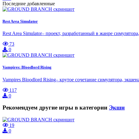
Последние добавленные
Rest Area Simulator
Rest Area Simulator– проект, разработанный в жанре симулятор
73
0
Vampires: Bloodlord Rising
Vampires Bloodlord Rising– крутое сочетание симулятора, экш
117
0
Рекомендуем другие игры в категории
Экшн
19
0