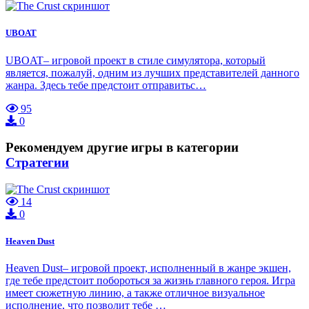
UBOAT
UBOAT– игровой проект в стиле симулятора, который
является, пожалуй, одним из лучших представителей данного
жанра. Здесь тебе предстоит отправитьс…
95
0
Рекомендуем другие игры в категории
Стратегии
14
0
Heaven Dust
Heaven Dust– игровой проект, исполненный в жанре экшен,
где тебе предстоит побороться за жизнь главного героя. Игра
имеет сюжетную линию, а также отличное визуальное
исполнение, что позволит тебе …