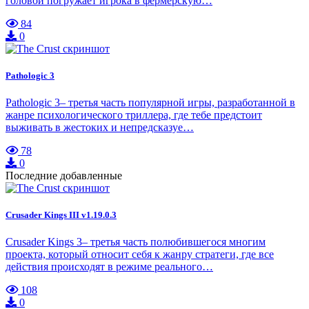
головой погружает игрока в фермерскую…
84
0
Pathologic 3
Pathologic 3– третья часть популярной игры, разработанной в
жанре психологического триллера, где тебе предстоит
выживать в жестоких и непредсказуе…
78
0
Последние добавленные
Crusader Kings III v1.19.0.3
Crusader Kings 3– третья часть полюбившегося многим
проекта, который относит себя к жанру стратеги, где все
действия происходят в режиме реального…
108
0