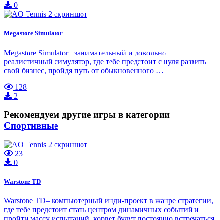
0
Megastore Simulator
Megastore Simulator– занимательный и довольно
реалистичный симулятор, где тебе предстоит с нуля развить
свой бизнес, пройдя путь от обыкновенного …
128
2
Рекомендуем другие игры в категории
Спортивные
23
0
Warstone TD
Warstone TD– компьютерный инди-проект в жанре стратегии,
где тебе предстоит стать центром динамичных событий и
пройти массу испытаний, корвет будут постоянно встречаться