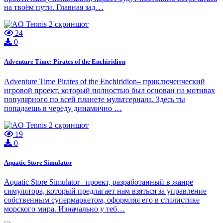
на твоём пути. Главная зад…
24
0
Adventure Time: Pirates of the Enchiridion
Adventure Time Pirates of the Enchiridion– приключенческий
игровой проект, который полностью был основан на мотивах
популярного по всей планете мультсериала. Здесь ты
попадаешь в череду динамично …
19
0
Aquatic Store Simulator
Aquatic Store Simulator– проект, разработанный в жанре
симулятора, который предлагает нам взяться за управление
собственным супермаркетом, оформляя его в стилистике
морского мира. Изначально у теб…