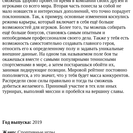
сможешь здорово провести время в компании своих друзей и
игроками со всего мира. Вторая часть понесла за собой не
мало новшеств и интересных дополнений, что точно порадует
поклонников. Так, к примеру, основные изменения коснулись
режима карьеры, который включает в себя ещё больше
возможностей для игроков. Более того, ты можешь собирать
ещё больше бонусов, становясь самым опытным и
непобедимым профессионалом своего дела. Также у тебя есть
возможность самостоятельно создавать главного героя,
относить его к определенному полу и задавать уникальные
внешние данные. На одном так называемом поле боя ты
окажешься вместе с самыми популярными теннисными
спортсменами в мире, а затем постараешься обойти их,
занимая лидирующие позиции. Мировой рейтинг постоянно
пополняется, а это значит, что у тебя будет масса конкурентов.
Распредели свои силы правильно и тогда ты сможешь
добиться желаемого. Принимай участие в тех или иных
турнирах, выполняй миссии и пробейся на вершину славы.
Год выпуска:
2019
Жанр:
Спортивные игры