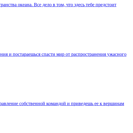
нства океана. Все дело в том, что здесь тебе предстоит
ния и постараешься спасти мир от распространения ужасного
управление собственной командой и приведешь ее к вершинам