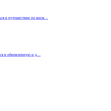
ться в путешествие по косм…
ться в обновленную и д…