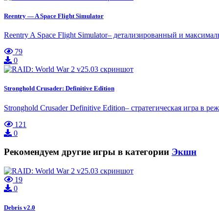
Reentry — A Space Flight Simulator
Reentry A Space Flight Simulator– детализированный и максим
79
0
Stronghold Crusader: Definitive Edition
Stronghold Crusader Definitive Edition– стратегическая игра в
121
0
Рекомендуем другие игры в категории
Экшн
19
0
Debris v2.0