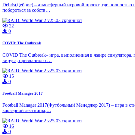
Debris(Дебрис) – атмосферный игровой проект, где полностью п
побороться за собств…
22
0
COVID: The Outbreak
COVID The Outbreak– игра, выполненная в жанре симулятора, 
вируса, признанного …
15
0
Football Manager 2017
Football Manager 2017(Футбольный Менеджер 2017) – игра в с
карьерной лестницы,…
16
0