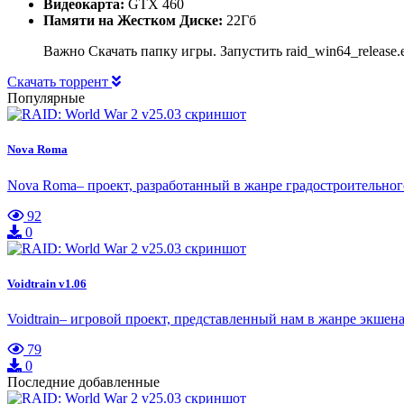
Видеокарта:
GTX 460
Памяти на Жестком Диске:
22Гб
Важно Скачать папку игры. Запустить raid_win64_release.e
Скачать торрент
Популярные
Nova Roma
Nova Roma– проект, разработанный в жанре градостроительно
92
0
Voidtrain v1.06
Voidtrain– игровой проект, представленный нам в жанре экш
79
0
Последние добавленные