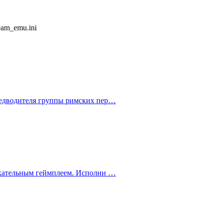
eam_emu.ini
редводителя группы римских пер…
екательным геймплеем. Исполни …