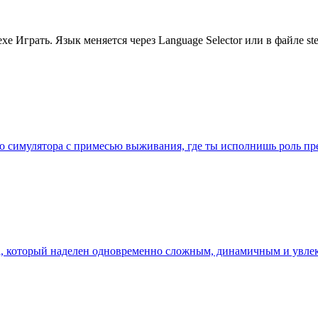
xe Играть. Язык меняется через Language Selector или в файле st
го симулятора с примесью выживания, где ты исполнишь роль п
ена, который наделен одновременно сложным, динамичным и увл