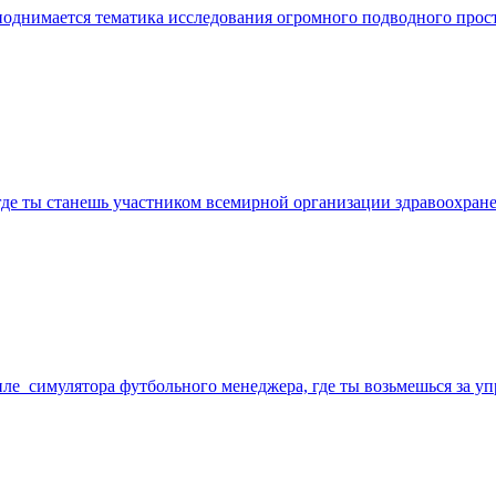
однимается тематика исследования огромного подводного простра
где ты станешь участником всемирной организации здравоохране
тиле симулятора футбольного менеджера, где ты возьмешься за 