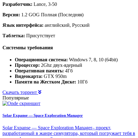
Разработчик:
Lance, 3-50
Версия:
1.2 GOG Полная (Последняя)
Язык интерфейса:
английский, Русский
Таблетка:
Присутствует
Системны требования
Операционная система:
Windows 7, 8, 10 (64bit)
Процессор:
2Ghz двух-ядерный
Оперативная память:
4Гб
Видеокарта:
GTX 950m
Памяти на Жестком Диске:
10Гб
Скачать торрент
Популярные
Solar Expanse — Space Exploration Manager
Solar Expanse — Space Exploration Manager– проект,
разработанный в жанре симулятора, который погружает тебя в