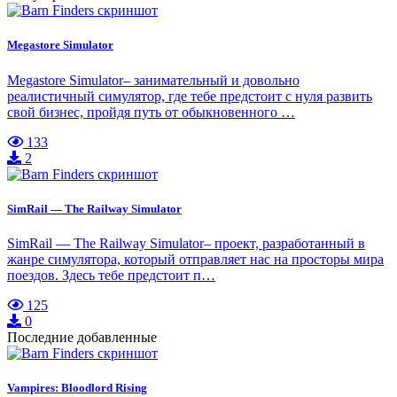
Megastore Simulator
Megastore Simulator– занимательный и довольно
реалистичный симулятор, где тебе предстоит с нуля развить
свой бизнес, пройдя путь от обыкновенного …
133
2
SimRail — The Railway Simulator
SimRail — The Railway Simulator– проект, разработанный в
жанре симулятора, который отправляет нас на просторы мира
поездов. Здесь тебе предстоит п…
125
0
Последние добавленные
Vampires: Bloodlord Rising