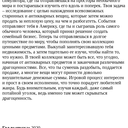
симулятора, где ты отправляешься на просторы необычного
мира и постараешься изучить его вдоль и поперек. Твоя задача
– исследование с целью нахождения всевозможных
старинных и антикварных вещиц, которые затем можно
продать за неплохую цену, на чем и разбогатеть. События
отправляют тебя в Америку, где ты и сыграешь роль самого
обычного человека, который принял решение создать
семейный бизнес. Теперь ты отправляешься в долгое
путешествие по миру, чтобы пополнять свою коллекцию
ценными предметами. Выкупай заинтересовавшую тебя
недвижимость, а затем тщательно ее изучи, чтобы найти то,
что нужно. В твоей коллекции может быть все, что угодно,
начиная от антикварных предметов и заканчивая различными
драгоценностями. Все, что ты сумеешь раздобыть, поддается
продаже, а многие вещи могут принести довольно
внушительные денежные суммы. Игровой процесс интересен
и прост в своем исполнении, что точно порадует любителей
жанра. Будь внимательным, изучая каждый, даже самый
потайной уголок, ведь именно там может скрываться
драгоценность.
Год выпуска:
2020