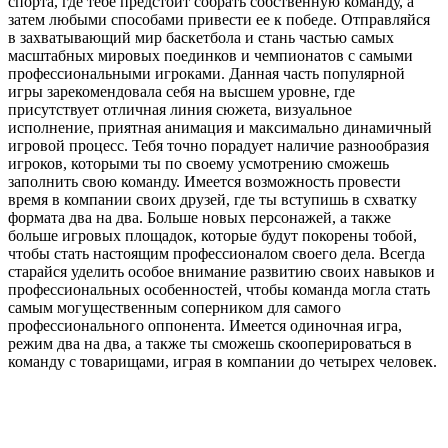
спорта, где тебе предстоит собрать собственную команду, а
затем любыми способами привести ее к победе. Отправляйся
в захватывающий мир баскетбола и стань частью самых
масштабных мировых поединков и чемпионатов с самыми
профессиональными игроками. Данная часть популярной
игры зарекомендовала себя на высшем уровне, где
присутствует отличная линия сюжета, визуальное
исполнение, приятная анимация и максимально динамичный
игровой процесс. Тебя точно порадует наличие разнообразия
игроков, которыми ты по своему усмотрению сможешь
заполнить свою команду. Имеется возможность провести
время в компании своих друзей, где ты вступишь в схватку
формата два на два. Больше новых персонажей, а также
больше игровых площадок, которые будут покорены тобой,
чтобы стать настоящим профессионалом своего дела. Всегда
старайся уделить особое внимание развитию своих навыков и
профессиональных особенностей, чтобы команда могла стать
самым могущественным соперником для самого
профессионального оппонента. Имеется одиночная игра,
режим два на два, а также ты сможешь скооперироваться в
команду с товарищами, играя в компании до четырех человек.