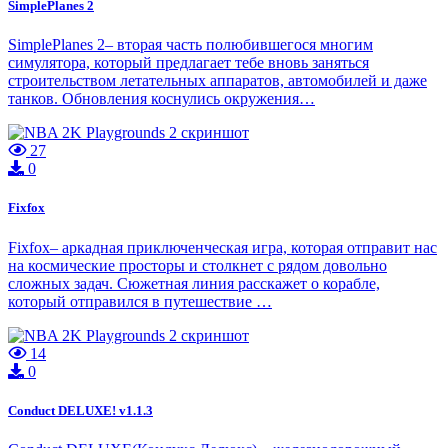
SimplePlanes 2
SimplePlanes 2– вторая часть полюбившегося многим
симулятора, который предлагает тебе вновь заняться
строительством летательных аппаратов, автомобилей и даже
танков. Обновления коснулись окружения…
27
0
Fixfox
Fixfox– аркадная приключенческая игра, которая отправит нас
на космические просторы и столкнет с рядом довольно
сложных задач. Сюжетная линия расскажет о корабле,
который отправился в путешествие …
14
0
Conduct DELUXE! v1.1.3