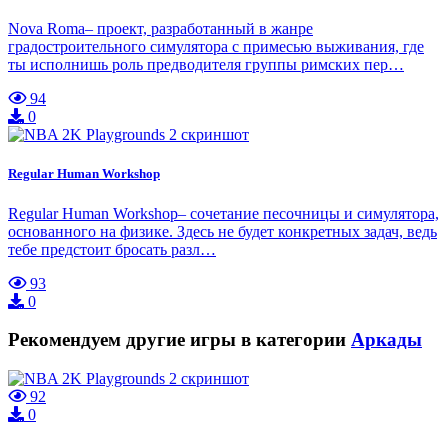
Nova Roma– проект, разработанный в жанре
градостроительного симулятора с примесью выживания, где
ты исполнишь роль предводителя группы римских пер…
94
0
Regular Human Workshop
Regular Human Workshop– сочетание песочницы и симулятора,
основанного на физике. Здесь не будет конкретных задач, ведь
тебе предстоит бросать разл…
93
0
Рекомендуем другие игры в категории
Аркады
92
0