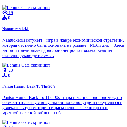
19
0
Nantucket v1.4.1
Nantucket(Нантукет) – игра в жанре экономической стратегии,
которая частично была основана на романе «Моби дик». Здесь
на твои плечи ляжет довольно непростая задача, ведь ты
станешь руководителем …
23
0
Pantsu Hunter: Back To The 90’s
Pantsu Hunter Back To The 90s– игра в жанре головоломок, по
совместительству с визуальной новеллой, где ты окунешься в
увлекательную историю и раскроешь все ее покрытые
мрачной пеленой тайны. Ты б…