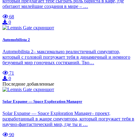
который предлагает тебе сыграть роль бариста в кафе, где
обитают милейшие создания в мире – …
68
0
Automobilista 2
Automobilista 2– максимально реалистичный симулятор,
который с головой погружает тебя в динамичный и немного
безумный мир гоночных состязаний. Тво…
71
0
Последние добавленные
Solar Expanse — Space Exploration Manager
Solar Expanse — Space Exploration Manager– проект,
разработанный в жанре симулятора, который погружает тебя в
научно-фантастический мир, где ты и …
90