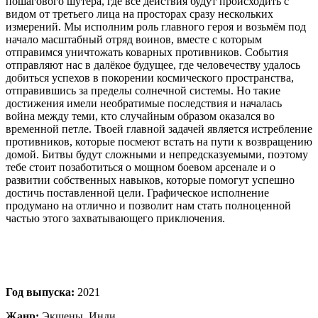
пошагового шутера, где все действия будут происходить с
видом от третьего лица на просторах сразу нескольких
измерений. Мы исполним роль главного героя и возьмём под
начало масштабный отряд воинов, вместе с которым
отправимся уничтожать коварных противников. События
отправляют нас в далёкое будущее, где человечеству удалось
добиться успехов в покорении космического пространства,
отправившись за пределы солнечной системы. Но такие
достижения имели необратимые последствия и началась
война между теми, кто случайным образом оказался во
временной петле. Твоей главной задачей является истребление
противников, которые посмеют встать на пути к возвращению
домой. Битвы будут сложными и непредсказуемыми, поэтому
тебе стоит позаботиться о мощном боевом арсенале и о
развитии собственных навыков, которые помогут успешно
достичь поставленной цели. Графическое исполнение
продумано на отлично и позволит нам стать полноценной
частью этого захватывающего приключения.
Год выпуска:
2021
Жанр:
Экшены, Инди