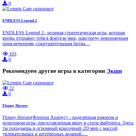
0
ENDLESS Legend 2
ENDLESS Legend 2– ролевая стратегическая игра, которая
вновь отправит тебя в фэнтези мир, навстречу невероятным
приключениям, сокрушительным битва…
103
0
Рекомендуем другие игры в категории
Экшн
22
0
Floppy Heroes
Floppy Heroes(Флоппи Хироус) – наделённая юмором и
позитивом игра, представленная миру в стиле файтинга. Здесь
ты попадаешь в огромный красочный 2D мир с массой
увлекательных и интересных заданий.…