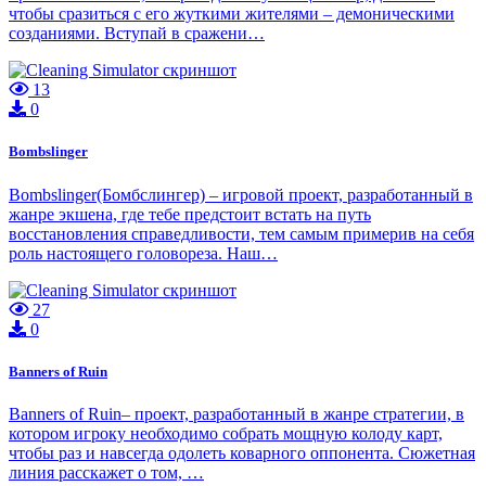
чтобы сразиться с его жуткими жителями – демоническими
созданиями. Вступай в сражени…
13
0
Bombslinger
Bombslinger(Бомбслингер) – игровой проект, разработанный в
жанре экшена, где тебе предстоит встать на путь
восстановления справедливости, тем самым примерив на себя
роль настоящего головореза. Наш…
27
0
Banners of Ruin
Banners of Ruin– проект, разработанный в жанре стратегии, в
котором игроку необходимо собрать мощную колоду карт,
чтобы раз и навсегда одолеть коварного оппонента. Сюжетная
линия расскажет о том, …