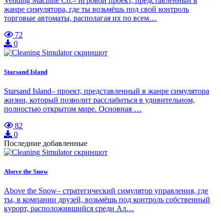
Vending Machine Co.– игровой проект, представленный в
жанре симулятора, где ты возьмёшь под свой контроль
торговые автоматы, располагая их по всем…
72
0
Starsand Island
Starsand Island– проект, представленный в жанре симулятора
жизни, который позволит расслабиться в удивительном,
полностью открытом мире. Основная …
82
0
Последние добавленные
Above the Snow
Above the Snow– стратегический симулятор управления, где
ты, в компании друзей, возьмёшь под контроль собственный
курорт, расположившийся среди Ал…