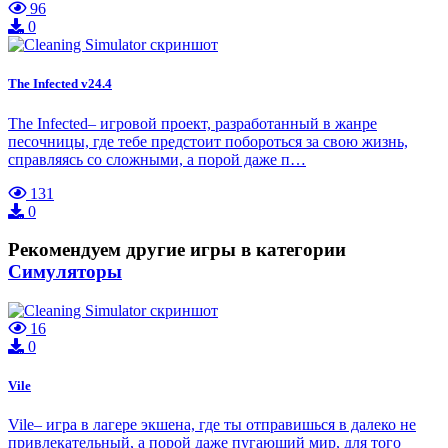
96
0
The Infected v24.4
The Infected– игровой проект, разработанный в жанре
песочницы, где тебе предстоит побороться за свою жизнь,
справляясь со сложными, а порой даже п…
131
0
Рекомендуем другие игры в категории
Симуляторы
16
0
Vile
Vile– игра в лагере экшена, где ты отправишься в далеко не
привлекательный, а порой даже пугающий мир, для того