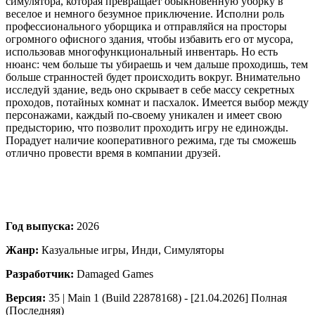
симулятора, которая превращает обыкновенную уборку в
веселое и немного безумное приключение. Исполни роль
профессионального уборщика и отправляйся на просторы
огромного офисного здания, чтобы избавить его от мусора,
использовав многофункциональный инвентарь. Но есть
нюанс: чем больше ты убираешь и чем дальше проходишь, тем
больше странностей будет происходить вокруг. Внимательно
исследуй здание, ведь оно скрывает в себе массу секретных
проходов, потайных комнат и пасхалок. Имеется выбор между
персонажами, каждый по-своему уникален и имеет свою
предысторию, что позволит проходить игру не единожды.
Порадует наличие кооперативного режима, где ты сможешь
отлично провести время в компании друзей.
Год выпуска:
2026
Жанр:
Казуальные игры, Инди, Симуляторы
Разработчик:
Damaged Games
Версия:
35 | Main 1 (Build 22878168) - [21.04.2026] Полная
(Последняя)