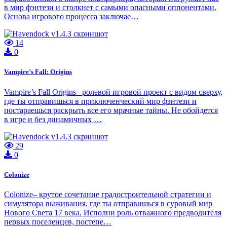
в мир фэнтези и столкнет с самыми опасными оппонентами.
Основа игрового процесса заключае…
14
0
Vampire’s Fall: Origins
Vampire’s Fall Origins– ролевой игровой проект с видом сверху,
где ты отправишься в приключенческий мир фэнтези и
постараешься раскрыть все его мрачные тайны. Не обойдется
в игре и без динамичных …
29
0
Colonize
Colonize– крутое сочетание градостроительной стратегии и
симулятора выживания, где ты отправишься в суровый мир
Нового Света 17 века. Исполни роль отважного предводителя
первых поселенцев, постепе…