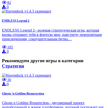
82
0
ENDLESS Legend 2
ENDLESS Legend 2– ролевая стратегическая игра, которая
вновь отправит тебя в фэнтези мир, навстречу невероятным
приключениям, сокрушительным битва…
105
0
Рекомендуем другие игры в категории
Стратегии
16
0
Ghosts ‘n Goblins Resurrection
Ghosts n Goblins Resurrection– двухмерный проект,
разработанный в жанре платформера, который погружает нас