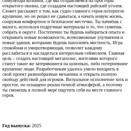
симулятора колонии, где мы отправляемся на просторы
открытого океана, где создадим настоящий райский уголок.
Сюжет расскажет о том, как судно главного героя потерпело
крушение, но он решил не сдаваться, а начать новую жизнь,
сооружая комфортное и безопасное местечко. Ты начнёшь с
малого, используя подручные материалы и то, что сумеешь
собрать в округе. Постепенно ты будешь набираться опыта и
открывать новые возможности, всевозможные улучшения и
новые здания, которыми будешь наполнять местность. Игра
спокойная и умиротворяющая, позволит каждому
расслабиться и насладиться интересным геймплеем. Главная
цель – создать настоящий мегаполис, жителями которого
станут такие же затерявшиеся на шлюпках, либо потерпевшие
крушение люди. Разработчикам удалось умело внедрить в
свой проект разнообразные механики и открыть полную
свободу действий для игроков. Визуальное исполнение хоть и
простое, но оснащено реалистичной атмосферой, а поэтому
ты сможешь в полной мере ощутить себя на месте главного
героя.
Год выпуска:
2025