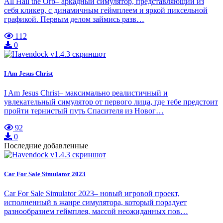
All Hail the Orb– аркадный симулятор, представляющий из
себя кликер, с динамичным геймплеем и яркой пиксельной
графикой. Первым делом займись разв…
112
0
I Am Jesus Christ
I Am Jesus Christ– максимально реалистичный и
увлекательный симулятор от первого лица, где тебе предстоит
пройти тернистый путь Спасителя из Новог…
92
0
Последние добавленные
Car For Sale Simulator 2023
Car For Sale Simulator 2023– новый игровой проект,
исполненный в жанре симулятора, который порадует
разнообразием геймплея, массой неожиданных пов…