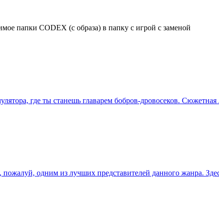
мое папки CODEX (с образа) в папку с игрой с заменой
улятора, где ты станешь главарем бобров-дровосеков. Сюжетная
, пожалуй, одним из лучших представителей данного жанра. Зде