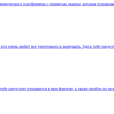
люченческого платформера с примесью экшена, которая отправля
, кто очень любит все уничтожать и разрушать. Здесь тебе пред
е тебе предстоит отправится в мир фэнтези, а также пройти по 