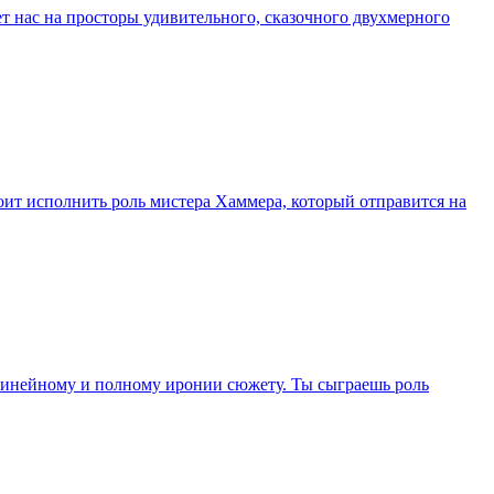
ет нас на просторы удивительного, сказочного двухмерного
стоит исполнить роль мистера Хаммера, который отправится на
нелинейному и полному иронии сюжету. Ты сыграешь роль