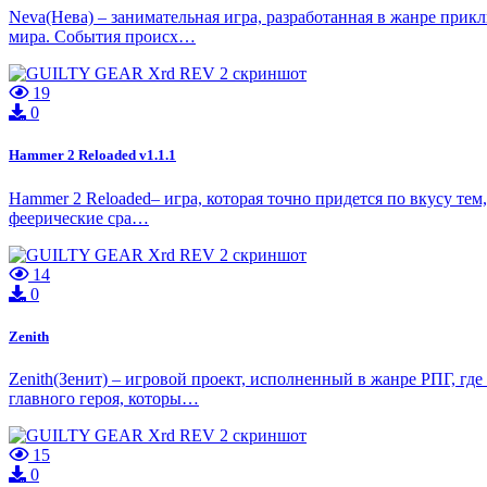
Neva(Нева) – занимательная игра, разработанная в жанре прик
мира. События происх…
19
0
Hammer 2 Reloaded v1.1.1
Hammer 2 Reloaded– игра, которая точно придется по вкусу тем
феерические сра…
14
0
Zenith
Zenith(Зенит) – игровой проект, исполненный в жанре РПГ, гд
главного героя, которы…
15
0