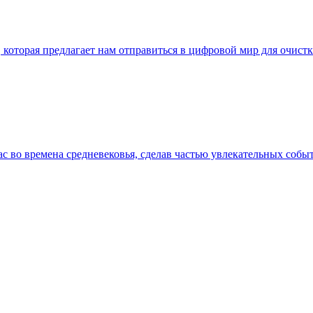
а, которая предлагает нам отправиться в цифровой мир для очи
ас во времена средневековья, сделав частью увлекательных собы