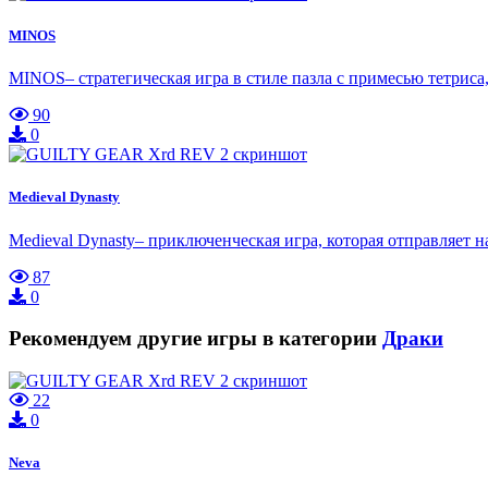
MINOS
MINOS– стратегическая игра в стиле пазла с примесью тетрис
90
0
Medieval Dynasty
Medieval Dynasty– приключенческая игра, которая отправляет н
87
0
Рекомендуем другие игры в категории
Драки
22
0
Neva