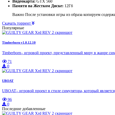
Видеокарта:
GTX 560
Памяти на Жестком Диске:
12Гб
Важно После установки игры из образа копируем содержи
Скачать торрент
Популярные
Timberborn v1.0.12.10
Timberborn– игровой проект, представленный миру в жанре сим
71
0
UBOAT
UBOAT– игровой проект в стиле симулятора, который является
96
0
Последние добавленные