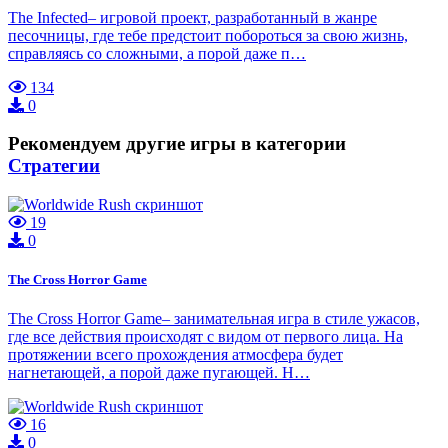
The Infected– игровой проект, разработанный в жанре
песочницы, где тебе предстоит побороться за свою жизнь,
справляясь со сложными, а порой даже п…
134
0
Рекомендуем другие игры в категории
Стратегии
19
0
The Cross Horror Game
The Cross Horror Game– занимательная игра в стиле ужасов,
где все действия происходят с видом от первого лица. На
протяжении всего прохождения атмосфера будет
нагнетающей, а порой даже пугающей. Н…
16
0