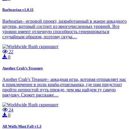
Barbearian v1.0.11
Barbearian– игровой проект, разработанный в жанре аркадного
шутера, который состоит из многочисленных уровней. Все
уровни имеют отличную способность генерироваться
случайным образом, поэтому скуча…
22
0
Another Crab’s Treasure
Another Crab’s Treasure– аркадная игра, которая отправляет нас
в приключение в роли краба-отшельника, где нам предстоит
пройти непростой путь прежде, чем мы найдем ту самую
ракушку. Сюжет расскаже…
24
0
All Walls Must Fall v1.3