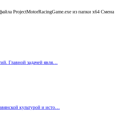
файла ProjectMotorRacingGame.exe из папки x64 Смена
тий. Главной задачей явля…
лавянской культурой и исто…