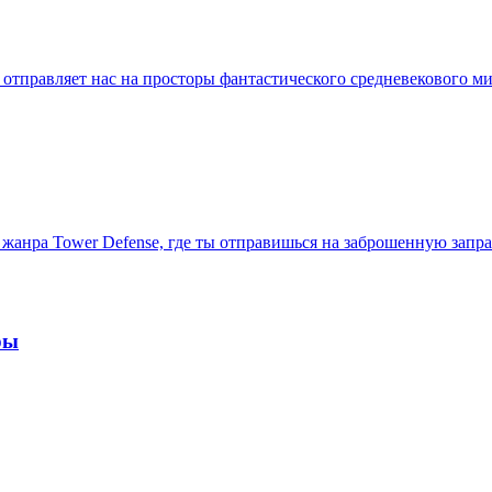
й отправляет нас на просторы фантастического средневекового м
к и жанра Tower Defense, где ты отправишься на заброшенную за
ры