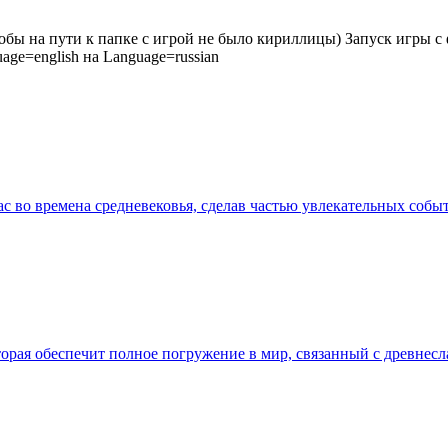
обы на пути к папке с игрой не было кириллицы) Запуск игры с 
uage=english на Language=russian
ас во времена средневековья, сделав частью увлекательных собы
оторая обеспечит полное погружение в мир, связанный с древнес