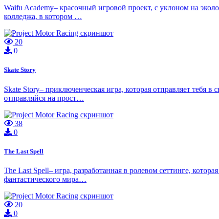
Waifu Academy– красочный игровой проект, с уклоном на эколо
колледжа, в котором …
20
0
Skate Story
Skate Story– приключенческая игра, которая отправляет тебя в
отправляйся на прост…
38
0
The Last Spell
The Last Spell– игра, разработанная в ролевом сеттинге, кото
фантастического мира…
20
0