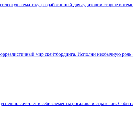
гическую тематику, разработанный для аудитории старше восемна
 сюрреалистичный мир скейтбординга. Исполни необычную роль – 
рая успешно сочетает в себе элементы рогалика и стратегии. Соб