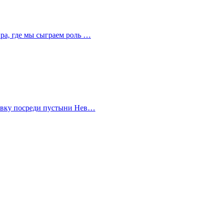
ира, где мы сыграем роль …
правку посреди пустыни Нев…