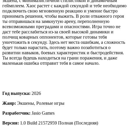
экшена, с минималистичной стилистикой и динамичным
геймплеем. Хаос растет с каждой секундой и тебе необходимо
подключить свою мгновенную реакцию и умение быстро
принимать решения, чтобы выжить. В роли отважного героя
ты отправишься на замкнутую арену, переполненную
всевозможными преградами и опасностями. Игра точно не
даст тебе расслабиться из-за своей высокой динамики и
полчищ коварных оппонентов, которые готовы тебя
уничтожить в секунду. Здесь нет места ошибкам, а сложность
будет только нарастать, поэтому важно позаботиться о
развитии навыков, боевых характеристик и быстродействия.
Ты всегда будешь находиться на грани поражения, и даже
маленькая ошибка отправит тебя в самое начало.
Год выпуска:
2026
Жанр:
Экшены, Ролевые игры
Разработчик:
Jasio Games
Версия:
1.0 Build 21572959 Полная (Последняя)