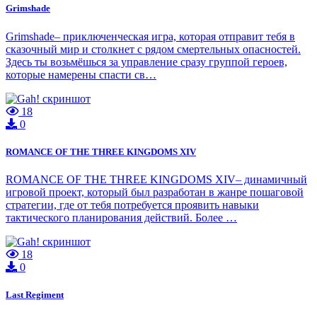
Grimshade
Grimshade– приключенческая игра, которая отправит тебя в
сказочный мир и столкнет с рядом смертельных опасностей.
Здесь ты возьмёшься за управление сразу группой героев,
которые намерены спасти св…
18
0
ROMANCE OF THE THREE KINGDOMS XIV
ROMANCE OF THE THREE KINGDOMS XIV– динамичный
игровой проект, который был разработан в жанре пошаговой
стратегии, где от тебя потребуется проявить навыки
тактического планирования действий. Более …
18
0
Last Regiment