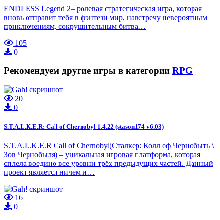
ENDLESS Legend 2– ролевая стратегическая игра, которая
вновь отправит тебя в фэнтези мир, навстречу невероятным
приключениям, сокрушительным битва…
105
0
Рекомендуем другие игры в категории
RPG
20
0
S.T.A.L.K.E.R: Call of Chernobyl 1.4.22 (stason174 v6.03)
S.T.A.L.K.E.R Call of Chernobyl(Сталкер: Колл оф Чернобыть \
Зов Чернобыля) – уникальная игровая платформа, которая
сплела воедино все уровни трёх предыдущих частей. Данный
проект является ничем и…
16
0