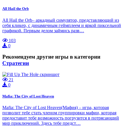
All Hail the Orb
All Hail the Orb– аркадный симулятор, представляющий из
себя кликер, с динамичным геймплеем и яркой пиксельной
графикой. Первым делом займись разв…
103
0
Рекомендуем другие игры в категории
Стратегии
21
0
Mafia: The City of Lost Heaven
Mafia: The City of Lost Heaven(Мафия) – игра, которая
позволит тебе стать членом группировки мафии, которая
предоставит тебе возможность погрузится в потрясающий
мир приключений. Здесь тебе предст…