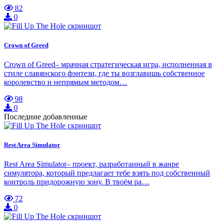
82
0
Crown of Greed
Crown of Greed– мрачная стратегическая игра, исполненная в
стиле славянского фэнтези, где ты возглавишь собственное
королевство и непрямым методом…
98
0
Последние добавленные
Rest Area Simulator
Rest Area Simulator– проект, разработанный в жанре
симулятора, который предлагает тебе взять под собственный
контроль придорожную зону. В твоём ра…
72
0