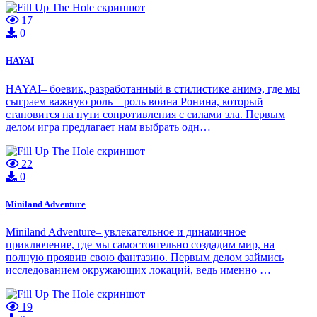
17
0
HAYAI
HAYAI– боевик, разработанный в стилистике анимэ, где мы
сыграем важную роль – роль воина Ронина, который
становится на пути сопротивления с силами зла. Первым
делом игра предлагает нам выбрать одн…
22
0
Miniland Adventure
Miniland Adventure– увлекательное и динамичное
приключение, где мы самостоятельно создадим мир, на
полную проявив свою фантазию. Первым делом займись
исследованием окружающих локаций, ведь именно …
19