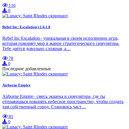
116
0
Rebel Inc: Escalation v1.6.1.0
Rebel Inc Escalation– уникальная в своем исполнении игра,
которая покоряет мир в жанре стратегического симулятора.
Тебе даётся довольно сложная, а…
78
0
Последние добавленные
Airborne Empire
Airborne Empire– смесь экшена и симулятора, где ты
отправишься покорять небесное пространство, чтобы создать
там собственный город. Становись част…
81
0