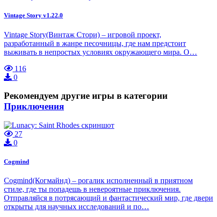
Vintage Story v1.22.0
Vintage Story(Винтаж Стори) – игровой проект,
разработанный в жанре песочницы, где нам предстоит
выживать в непростых условиях окружающего мира. О…
116
0
Рекомендуем другие игры в категории
Приключения
27
0
Cogmind
Cogmind(Когмайнд) – рогалик исполненный в приятном
стиле, где ты попадешь в невероятные приключения.
Отправляйся в потрясающий и фантастический мир, где двери
открыты для научных исследований и по…