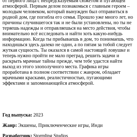
от первого лица с непредсказуемым сюжетом и пугающей
атмосферой. Первым делом познакомься с главным героем –
молодым человеком, который вынужден был отправиться в
родной дом, где погибла его семья. Прошло уже много лет, но
причины случившегося так и не были установлены, но ты не
теряешь надежды и отправляешься на место действия, чтобы
внимательно всё исследовать и найти хоть какую-нибудь
информацию. Когда ты прибываешь в дом, то понимаешь, что
находишься здесь далеко не один, а по пятам за тобой следует
жуткая сущность. Ты оказался в самой настоящей ловушке и
теперь нужно пройти не мало преград, решить задачи и
раскрыть мрачные тайны прежде, чем тебе удастся найти
выход из этого злополучного места. Графика игры
проработана в полном соответствии с жанром, обладает
мрачными красками, реалистичностью, пугающими
эффектами и запоминающейся атмосферой.
Год выпуска:
2023
Жанр:
Экшены, Приключенческие игры, Инди
Разработчик:
Stormling Studios