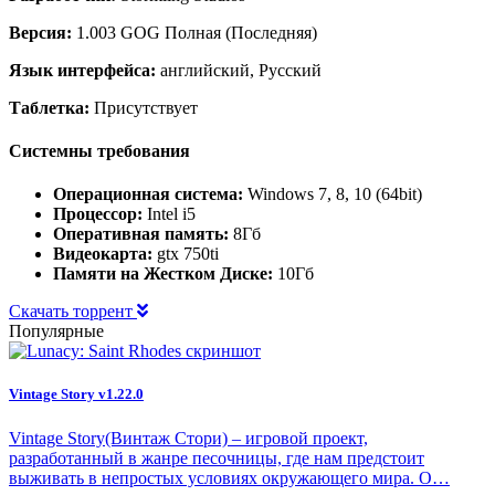
Версия:
1.003 GOG Полная (Последняя)
Язык интерфейса:
английский, Русский
Таблетка:
Присутствует
Системны требования
Операционная система:
Windows 7, 8, 10 (64bit)
Процессор:
Intel i5
Оперативная память:
8Гб
Видеокарта:
gtx 750ti
Памяти на Жестком Диске:
10Гб
Скачать торрент
Популярные
Vintage Story v1.22.0
Vintage Story(Винтаж Стори) – игровой проект,
разработанный в жанре песочницы, где нам предстоит
выживать в непростых условиях окружающего мира. О…