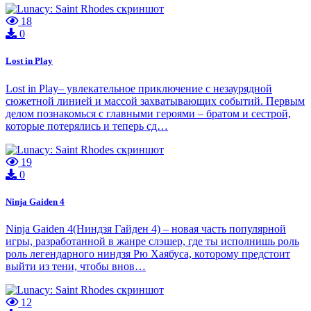
18
0
Lost in Play
Lost in Play– увлекательное приключение с незаурядной
сюжетной линией и массой захватывающих событий. Первым
делом познакомься с главными героями – братом и сестрой,
которые потерялись и теперь сд…
19
0
Ninja Gaiden 4
Ninja Gaiden 4(Ниндзя Гайден 4) – новая часть популярной
игры, разработанной в жанре слэшер, где ты исполнишь роль
роль легендарного ниндзя Рю Хаябуса, которому предстоит
выйти из тени, чтобы внов…
12