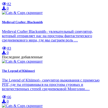
82
0
Medieval Crafter: Blacksmith
Medieval Crafter Blacksmith– увлекательный симулятор,
который отправляет нас на просторы фантастического
средневекового мира, где мы сыграем роль …
83
0
Последние добавленные
The Legend of Khiimori
The Legend of Khiimori– симулятор выживания с примесью
РПГ, где ты отправишься на просторы суровых и
величественных степей средневековой Монголии.…
66
0