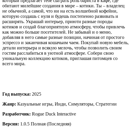
который предлагает тебе сыграть роль бариста в кафе, где
обитают милейшие создания в мире – котики. Ты – владелец
не обычной, а самой, что ни на есть волшебной кофейни,
которую создашь с нуля и будешь постепенно развивать и
расширять. Украшай интерьер, приюти разные породы
котиков и создай благоприятную атмосферу, чтобы привлечь
как можно больше посетителей. Не забывай и о меню,
добавляя в него самые разные позиции, начиная от простого
эспрессо и заканчивая кошачьим чаем. Покупай новую мебель,
детали интерьера и всякую мелочь, чтобы позволить своим
гостям расслабиться в уютной атмосфере. Собери свою
уникальную коллекцию котиков, приглашая питомцев со
всего мира.
Год выпуска:
2025
Жанр:
Казуальные игры, Инди, Симуляторы, Стратегии
Разработчик:
Rogue Duck Interactive
Версия:
1.0.5 Полная (Последняя)