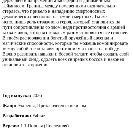
держащей в напряжении атмосферой и динамичным
геймплеем. Граница между измерениями окончательно
стёрлась, что привело к нападению смертоносных
демонических легионов на земли смертных. Ты же
исполнишь роль отважного героя, который становится на
пути сопротивления со злом, ведя противостояния с армией
захватчиков, которая с каждым разом становится все сильнее.
В твоём распоряжении богатый оружейный арсенал и
магические способности, которые ты можешь комбинировать
между собой, не оставляя противнику и шанса на победу.
Важно развивать навыки и боевой талант, чтобы создать свой
уникальный билд, одолеть всех свирепых боссов и наконец
остановить вторжение.
Год выпуска:
2026
Жанр:
Экшены, Приключенческие игры
Разработчик:
Fabraz
Версия:
1.1 Полная (Последняя)