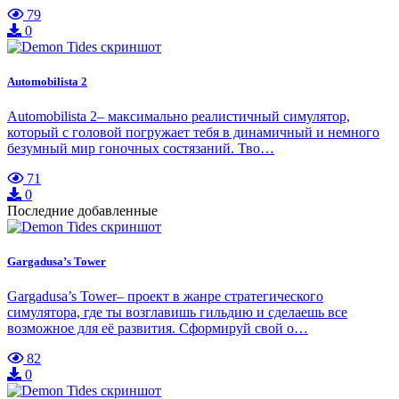
79
0
Automobilista 2
Automobilista 2– максимально реалистичный симулятор,
который с головой погружает тебя в динамичный и немного
безумный мир гоночных состязаний. Тво…
71
0
Последние добавленные
Gargadusa’s Tower
Gargadusa’s Tower– проект в жанре стратегического
симулятора, где ты возглавишь гильдию и сделаешь все
возможное для её развития. Сформируй свой о…
82
0