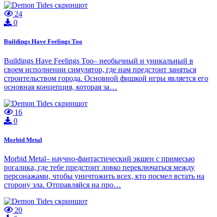
24
0
Buildings Have Feelings Too
Buildings Have Feelings Too– необычный и уникальный в
своем исполнении симулятор, где нам предстоит заняться
строительством города. Основной фишкой игры является его
основная концепция, которая за…
16
0
Morbid Metal
Morbid Metal– научно-фантастический экшен с примесью
рогалика, где тебе предстоит ловко переключаться между
персонажами, чтобы уничтожить всех, кто посмел встать на
сторону зла. Отправляйся на про…
20