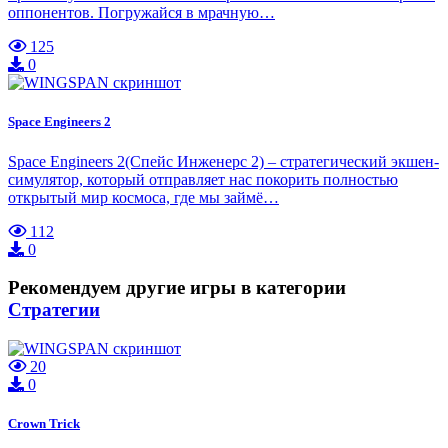
оппонентов. Погружайся в мрачную…
125
0
Space Engineers 2
Space Engineers 2(Спейс Инженерс 2) – стратегический экшен-
симулятор, который отправляет нас покорить полностью
открытый мир космоса, где мы займё…
112
0
Рекомендуем другие игры в категории
Стратегии
20
0
Crown Trick