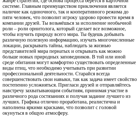
жанре стратегии, где основа процесса берется в карточной
системе. Главным преимуществом приключения является
наличие как одиночного, так и кооперативного режима до
пяти человек, что позволит игроку здорово провести время в
компании друзей. Ты возьмёшься за исполнение необычной
роли – роли орнитолога, который сделает все возможное,
чтобы изучить природу всего мира. Ты будешь добывать
различную полезную информацию, изучать многочисленные
локации, раскрывать тайны, наблюдать за жизнью
представителей мира пернатых и открывать как можно
больше новых природных заповедников. В той или иной
среде обитания могут комфортно существовать определенные
виды птиц, что необходимо учитывать при развитии
профессиональной деятельности. Старайся всегда
совершенствовать свои навыки, так как задача имеет свойство
постепенно усложняться. Пригласи друзей и отправляйтесь
навстречу захватывающим событиям, принимая участие в
различного рода состязаниях и получая задание лучшего из
лучших. Графика отлично проработана, реалистична и
наполнена яркими красками, что позволит с головой
окунуться в общую атмосферу.