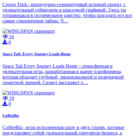
Crown Trick– процедурно-генерируемый игровой проект, с
увлекательный геймплеем и красочной графикой. Здесь ты
отправишься в подземельное царство, чтобы разгадать его все
самые сокровенные тайны. Ч…
16
0
Space Tail: Every Journey Leads Home
Space Tail Every Journey Leads Home – атмосферная и
увлекательная игра, разработанная в жанре платформера,
которая обладает глубокой, эмоциональной и незаурядной
сюжетной линией. Сюжет расскажет о…
19
0
CoffeeBiz
CoffeeBiz– игра исполненная сразу в двух стилях, которые
представляют собой увлекательный симулятор бизнеса, а