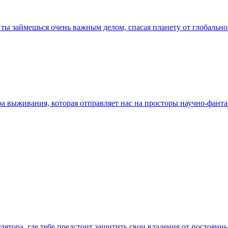
е ты займешься очень важным делом, спасая планету от глобальн
ора выживания, которая отправляет нас на просторы научно-фан
мулятора, где тебе предстоит защитить свои владения от постоя