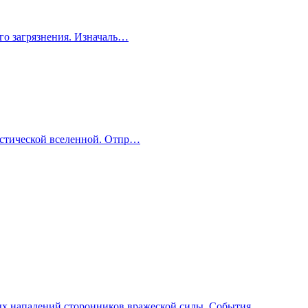
ого загрязнения. Изначаль…
тастической вселенной. Отпр…
нных нападений сторонников вражеской силы. События