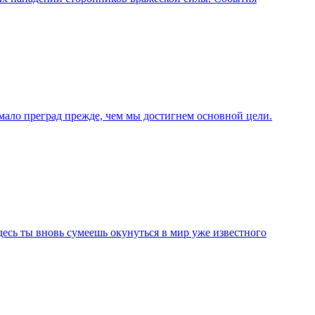
е мало преград прежде, чем мы достигнем основной цели.
Здесь ты вновь сумеешь окунуться в мир уже известного