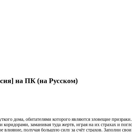
сия] на ПК (на Русском)
ткого дома, обитателями которого являются зловещие призраки. Н
 коридорами, заманивая туда жертв, играя на их страхах и погл
ое влияние, получая большую силу за счёт страхов. Заполни св