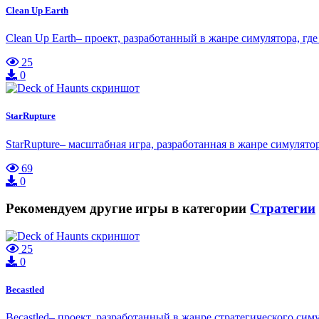
Clean Up Earth
Clean Up Earth– проект, разработанный в жанре симулятора, гд
25
0
StarRupture
StarRupture– масштабная игра, разработанная в жанре симулят
69
0
Рекомендуем другие игры в категории
Стратегии
25
0
Becastled
Becastled– проект, разработанный в жанре стратегического си