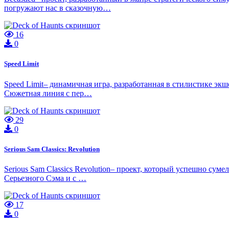
погружают нас в сказочную…
16
0
Speed Limit
Speed Limit– динамичная игра, разработанная в стилистике экш
Сюжетная линия с пер…
29
0
Serious Sam Classics: Revolution
Serious Sam Classics Revolution– проект, который успешно сум
Серьезного Сэма и с …
17
0