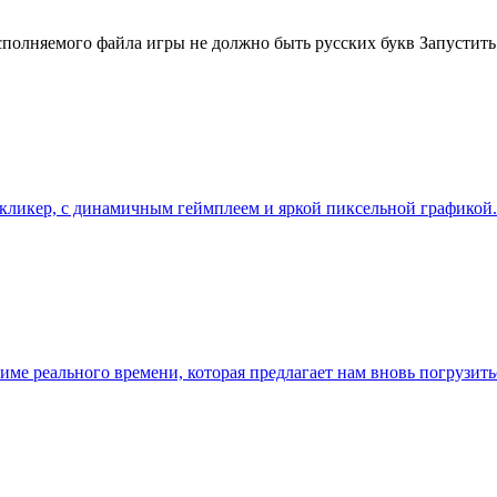
полняемого файла игры не должно быть русских букв Запустить
бя кликер, с динамичным геймплеем и яркой пиксельной графико
 режиме реального времени, которая предлагает нам вновь погрузи