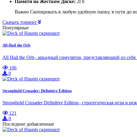
Памяти на Жестком Диске:
2Гб
Важно Скопировать в любую удобную папку, в пути до ис
Скачать торрент
Популярные
All Hail the Orb
All Hail the Orb– аркадный симулятор, представляющий из се
106
0
Stronghold Crusader: Definitive Edition
Stronghold Crusader Definitive Edition– стратегическая игра в
121
0
Последние добавленные