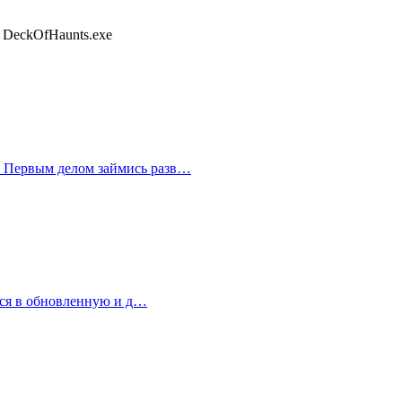
 DeckOfHaunts.exe
й. Первым делом займись разв…
ться в обновленную и д…