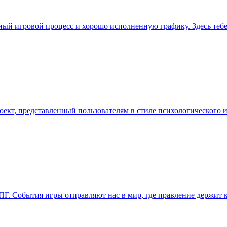
ный игровой процесс и хорошо исполненную графику. Здесь тебе
редставленный пользователям в стиле психологического инди
РПГ. События игры отправляют нас в мир, где правление держит 