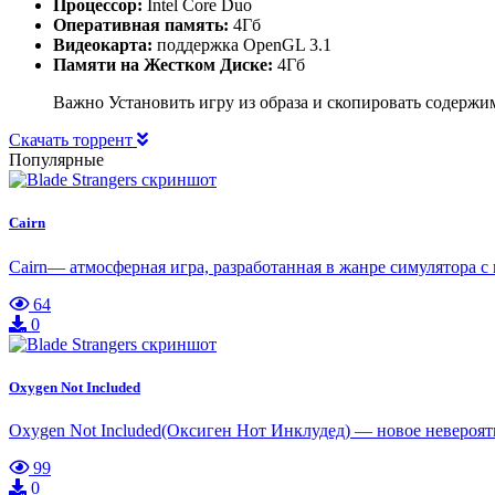
Процессор:
Intel Core Duo
Оперативная память:
4Гб
Видеокарта:
поддержка OpenGL 3.1
Памяти на Жестком Диске:
4Гб
Важно Установить игру из образа и скопировать содержи
Скачать торрент
Популярные
Cairn
Cairn— атмосферная игра, разработанная в жанре симулятора 
64
0
Oxygen Not Included
Oxygen Not Included(Оксиген Нот Инклудед) — новое невероятн
99
0