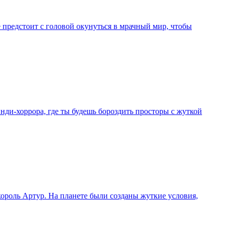
 предстоит с головой окунуться в мрачный мир, чтобы
-хоррора, где ты будешь бороздить просторы с жуткой
король Артур. На планете были созданы жуткие условия,