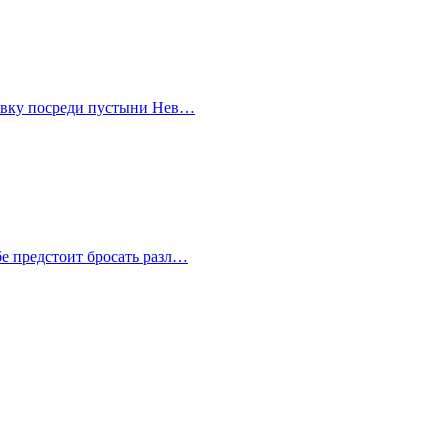
правку посреди пустыни Нев…
бе предстоит бросать разл…