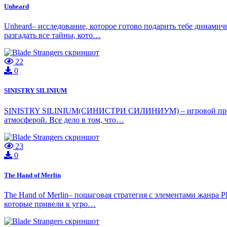
Unheard
Unheard– исследование, которое готово подарить тебе динамич
разгадать все тайны, кото…
22
0
SINISTRY SILINIUM
SINISTRY SILINIUM(СИНИСТРИ СИЛИНИУМ) – игровой проект, п
атмосферой. Все дело в том, что…
23
0
The Hand of Merlin
The Hand of Merlin– пошаговая стратегия с элементами жанра 
которые привели к угро…