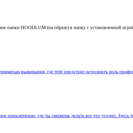
мое папки HOODLUM (на образе) в папку с установленной игрой
с примесью выживания, где тебе предстоит исполнить роль проф
ое приключение, где ты сможешь делать все что угодно. Здесь 