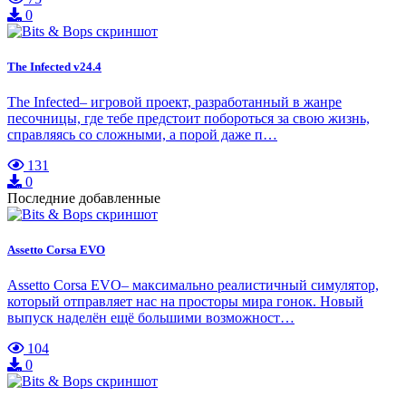
0
The Infected v24.4
The Infected– игровой проект, разработанный в жанре
песочницы, где тебе предстоит побороться за свою жизнь,
справляясь со сложными, а порой даже п…
131
0
Последние добавленные
Assetto Corsa EVO
Assetto Corsa EVO– максимально реалистичный симулятор,
который отправляет нас на просторы мира гонок. Новый
выпуск наделён ещё большими возможност…
104
0