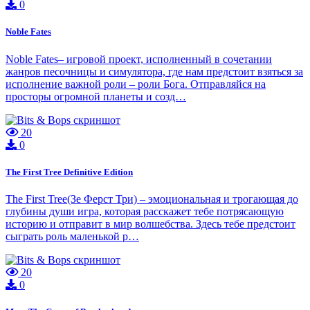
0
Noble Fates
Noble Fates– игровой проект, исполненный в сочетании
жанров песочницы и симулятора, где нам предстоит взяться за
исполнение важной роли – роли Бога. Отправляйся на
просторы огромной планеты и созд…
20
0
The First Tree Definitive Edition
The First Tree(Зе Ферст Три) – эмоциональная и трогающая до
глубины души игра, которая расскажет тебе потрясающую
историю и отправит в мир волшебства. Здесь тебе предстоит
сыграть роль маленькой р…
20
0