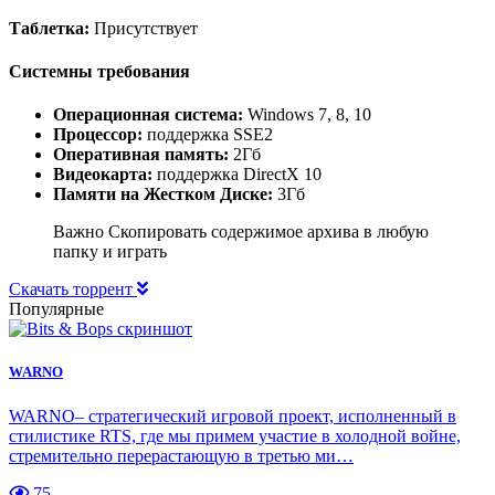
Таблетка:
Присутствует
Системны требования
Операционная система:
Windows 7, 8, 10
Процессор:
поддержка SSE2
Оперативная память:
2Гб
Видеокарта:
поддержка DirectX 10
Памяти на Жестком Диске:
3Гб
Важно Скопировать содержимое архива в любую
папку и играть
Скачать торрент
Популярные
WARNO
WARNO– стратегический игровой проект, исполненный в
стилистике RTS, где мы примем участие в холодной войне,
стремительно перерастающую в третью ми…
75