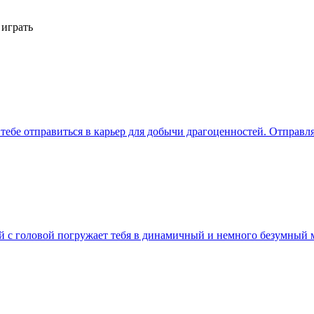
 играть
ет тебе отправиться в карьер для добычи драгоценностей. Отправ
ый с головой погружает тебя в динамичный и немного безумный