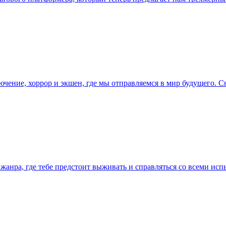
чение, хоррор и экшен, где мы отправляемся в мир будущего. С
 жанра, где тебе предстоит выживать и справляться со всеми ис