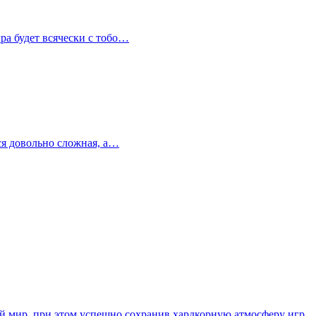
гра будет всячески с тобо…
тся довольно сложная, а…
ый мир, при этом успешно сохранив хардкорную атмосферу игр