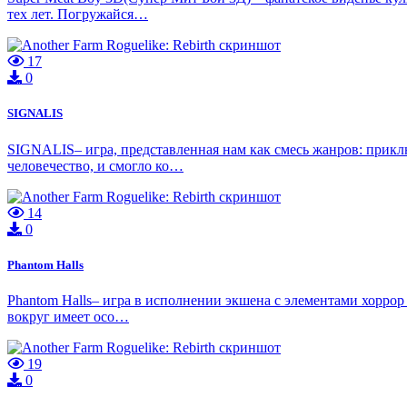
тех лет. Погружайся…
17
0
SIGNALIS
SIGNALIS– игра, представленная нам как смесь жанров: приклю
человечество, и смогло ко…
14
0
Phantom Halls
Phantom Halls– игра в исполнении экшена с элементами хоррор
вокруг имеет осо…
19
0