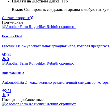
Памяти на Жестком Диске:
1Гб
Важно Скопировать содержимое архива в любую папку и
Скачать торрент
Популярные
Fracture Field
Fracture Field– увлекательная аркадная игра, которая предлага
85
0
Automobilista 2
Automobilista 2– максимально реалистичный симулятор, котор
71
0
Последние добавленные