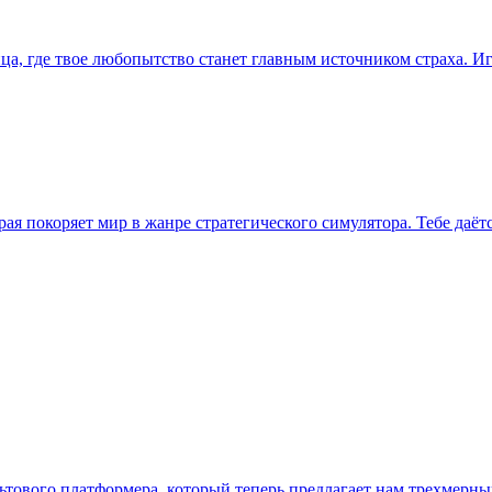
ица, где твое любопытство станет главным источником страха. И
орая покоряет мир в жанре стратегического симулятора. Тебе даё
льтового платформера, который теперь предлагает нам трехмерн