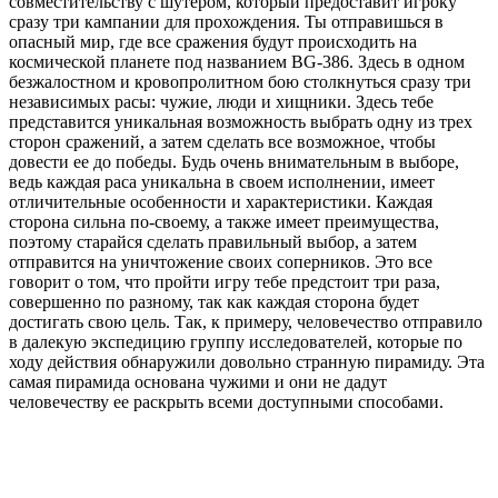
совместительству с шутером, который предоставит игроку
сразу три кампании для прохождения. Ты отправишься в
опасный мир, где все сражения будут происходить на
космической планете под названием BG-386. Здесь в одном
безжалостном и кровопролитном бою столкнуться сразу три
независимых расы: чужие, люди и хищники. Здесь тебе
представится уникальная возможность выбрать одну из трех
сторон сражений, а затем сделать все возможное, чтобы
довести ее до победы. Будь очень внимательным в выборе,
ведь каждая раса уникальна в своем исполнении, имеет
отличительные особенности и характеристики. Каждая
сторона сильна по-своему, а также имеет преимущества,
поэтому старайся сделать правильный выбор, а затем
отправится на уничтожение своих соперников. Это все
говорит о том, что пройти игру тебе предстоит три раза,
совершенно по разному, так как каждая сторона будет
достигать свою цель. Так, к примеру, человечество отправило
в далекую экспедицию группу исследователей, которые по
ходу действия обнаружили довольно странную пирамиду. Эта
самая пирамида основана чужими и они не дадут
человечеству ее раскрыть всеми доступными способами.