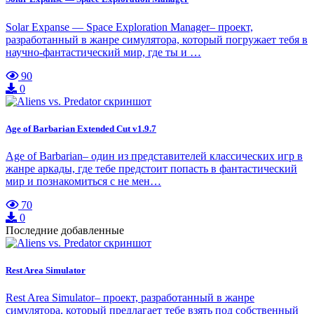
Solar Expanse — Space Exploration Manager– проект,
разработанный в жанре симулятора, который погружает тебя в
научно-фантастический мир, где ты и …
90
0
Age of Barbarian Extended Cut v1.9.7
Age of Barbarian– один из представителей классических игр в
жанре аркады, где тебе предстоит попасть в фантастический
мир и познакомиться с не мен…
70
0
Последние добавленные
Rest Area Simulator
Rest Area Simulator– проект, разработанный в жанре
симулятора, который предлагает тебе взять под собственный