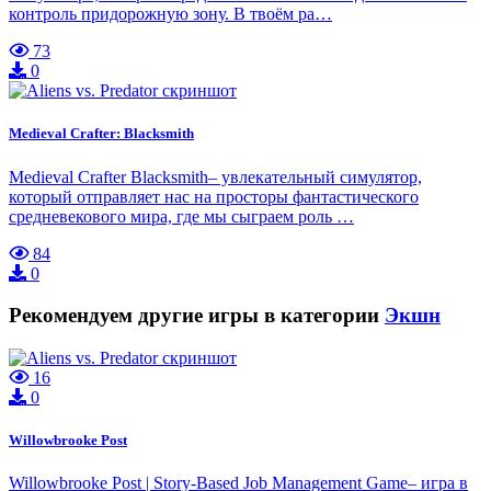
контроль придорожную зону. В твоём ра…
73
0
Medieval Crafter: Blacksmith
Medieval Crafter Blacksmith– увлекательный симулятор,
который отправляет нас на просторы фантастического
средневекового мира, где мы сыграем роль …
84
0
Рекомендуем другие игры в категории
Экшн
16
0
Willowbrooke Post
Willowbrooke Post | Story-Based Job Management Game– игра в