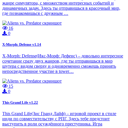
жанре симулятора, с множеством интересных событий и
динамичных задач. Здесь ты отправишься в красочный мир,
где познакомишься с дружным …
16
0
X-Morph: Defense v1.14
X-Morph: Defense(Икс-Морф: Дефенс) – довольно интересное
сочетание сразу двух жанров, где ты отправишься в мир
шутера с видом сверху и одновременно сможешь принять
непосредственное участие в tower…
15
0
This Grand Life v1.22
This Grand Life(Зис Гранд Лайф) – игровой проект в стиле
инди по совместительству с РПГ. Здесь тебе предстоит
выступить в роли осуждённого преступника. Игра