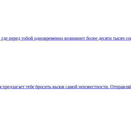
где перед тобой одновременно возникнет более десяти тысяч со
 предлагает тебе бросить вызов самой неизвестности. Отправля