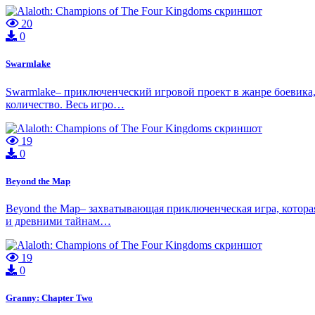
20
0
Swarmlake
Swarmlake– приключенческий игровой проект в жанре боевика, 
количество. Весь игро…
19
0
Beyond the Map
Beyond the Map– захватывающая приключенческая игра, которая
и древними тайнам…
19
0
Granny: Chapter Two