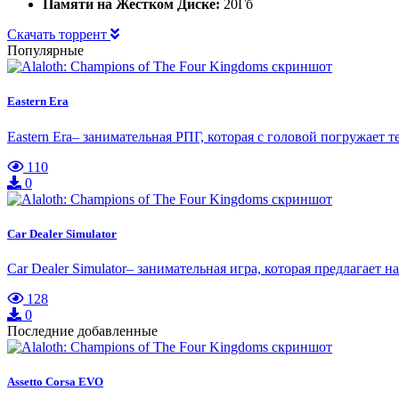
Памяти на Жестком Диске:
20Гб
Скачать торрент
Популярные
Eastern Era
Eastern Era– занимательная РПГ, которая с головой погружает
110
0
Car Dealer Simulator
Car Dealer Simulator– занимательная игра, которая предлагае
128
0
Последние добавленные
Assetto Corsa EVO