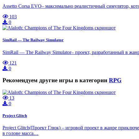
Assetto Corsa EVO– максимально реалистичный симулятор, ко
103
0
SimRail — The Railway Simulator
SimRail — The Railway Simulator– проект, разработанный в жан
121
0
Рекомендуем другие игры в категории
RPG
13
0
Project Glitch
Project Glitch(Проект Глюк) – игровой проект в жанре приключ
в голове масса…