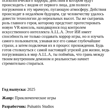
психологического хоррора, действия в котором будут
происходить с видом от первого лица, для полного
погружения в эту мрачную, пугающую атмосферу. Действия
происходят в недалёком будущем, где человечеству удалось
довести технологии до нереальных высот. Ты же сыграешь
роль главного героя, которому предстоит протестировать
новую VR-консоль, находящуюся под контролем
искусственного интеллекта A.I.L.A. Этот ИИ имеет
способность не только создавать хоррор игры, но и изучать
самого пользователя, узнавая все его самые глубочайшие
страхи, а затем подключая их в процесс прохождения. Будь
готов столкнуться с самой настоящей угрозой для жизни, ведь
погрузившись в мир A.I.L.A, ты поймёшь, что грань между
твоим внутренним демоном и реальностью начнет
стремительно стираться.
Год выпуска:
2025
Жанр:
Приключенческие игры
Разработчик:
Pulsatrix Studios