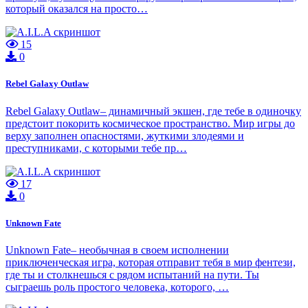
который оказался на просто…
15
0
Rebel Galaxy Outlaw
Rebel Galaxy Outlaw– динамичный экшен, где тебе в одиночку
предстоит покорить космическое пространство. Мир игры до
верху заполнен опасностями, жуткими злодеями и
преступниками, с которыми тебе пр…
17
0
Unknown Fate
Unknown Fate– необычная в своем исполнении
приключенческая игра, которая отправит тебя в мир фентези,
где ты и столкнешься с рядом испытаний на пути. Ты
сыграешь роль простого человека, которого, …