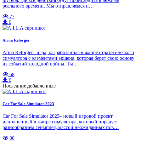
шутера, где все действия будут происходить в режиме
реального времени. Мы отправляемся н…
77
0
Arma Reforger
Arma Reforger– игра, разработанная в жанре стратегического
симулятора с элементами экшена, которая берет свою основу
из событий холодной войны. Ты…
68
0
Последние добавленные
Car For Sale Simulator 2023
Car For Sale Simulator 2023– новый игровой проект,
исполненный в жанре симулятора, который порадует
разнообразием геймплея, массой неожиданных пов…
80