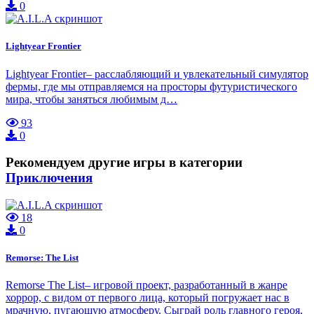
0
Lightyear Frontier
Lightyear Frontier– расслабляющий и увлекательный симулятор
фермы, где мы отправляемся на просторы футуристического
мира, чтобы заняться любимым д…
93
0
Рекомендуем другие игры в категории
Приключения
18
0
Remorse: The List
Remorse The List– игровой проект, разработанный в жанре
хоррор, с видом от первого лица, который погружает нас в
мрачную, пугающую атмосферу. Сыграй роль главного героя,