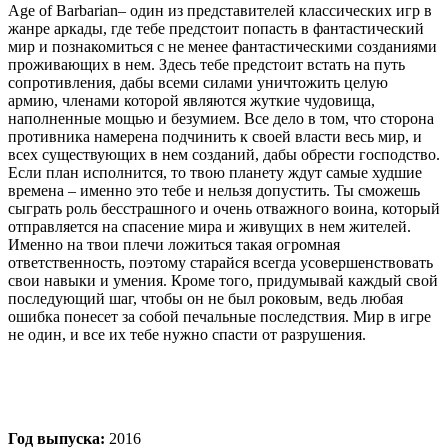
Age of Barbarian– один из представителей классических игр в
жанре аркады, где тебе предстоит попасть в фантастический
мир и познакомиться с не менее фантастическими созданиями
проживающих в нем. Здесь тебе предстоит встать на путь
сопротивления, дабы всеми силами уничтожить целую
армию, членами которой являются жуткие чудовища,
наполненные мощью и безумием. Все дело в том, что сторона
противника намерена подчинить к своей власти весь мир, и
всех существующих в нем созданий, дабы обрести господство.
Если план исполнится, то твою планету ждут самые худшие
времена – именно это тебе и нельзя допустить. Ты сможешь
сыграть роль бесстрашного и очень отважного воина, который
отправляется на спасение мира и живущих в нем жителей.
Именно на твои плечи ложиться такая огромная
ответственность, поэтому старайся всегда усовершенствовать
свои навыки и умения. Кроме того, придумывай каждый свой
последующий шаг, чтобы он не был роковым, ведь любая
ошибка понесет за собой печальные последствия. Мир в игре
не один, и все их тебе нужно спасти от разрушения.
Год выпуска:
2016