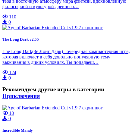
тебя в восточную атмосферу мира фэнтези, вдохновлённую
философией и культурой древнего…
110
0
The Long Dark v2.55
The Long Dark(Зе Лонг Дарк)– очередная компьютерная игра,
которая включает в себя довольно популярную тему
выживания в диких условиях. Ты попадаеш…
124
0
Рекомендуем другие игры в категории
Приключения
18
0
Incredible Mandy