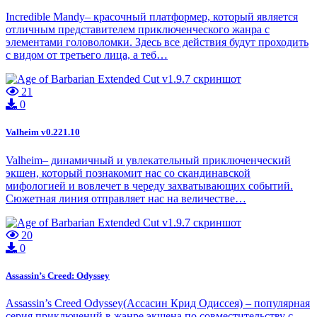
Incredible Mandy– красочный платформер, который является
отличным представителем приключенческого жанра с
элементами головоломки. Здесь все действия будут проходить
с видом от третьего лица, а теб…
21
0
Valheim v0.221.10
Valheim– динамичный и увлекательный приключенческий
экшен, который познакомит нас со скандинавской
мифологией и вовлечет в череду захватывающих событий.
Сюжетная линия отправляет нас на величестве…
20
0
Assassin’s Creed: Odyssey
Assassin’s Creed Odyssey(Ассасин Крид Одиссея) – популярная
серия приключений в жанре экшена по совместительству с