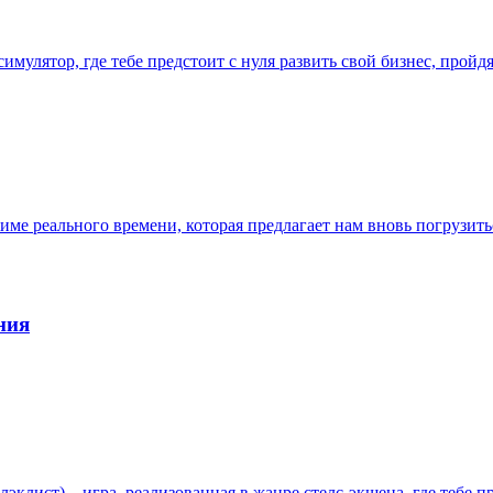
имулятор, где тебе предстоит с нуля развить свой бизнес, прой
 режиме реального времени, которая предлагает нам вновь погрузи
ния
 Блэклист) – игра, реализованная в жанре стелс-экшена, где тебе