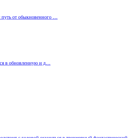
дя путь от обыкновенного …
ться в обновленную и д…
 предстоит с головой окунуться в трехмерный фантастический