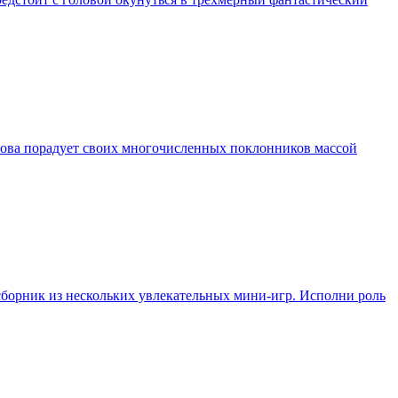
 готова порадует своих многочисленных поклонников массой
 сборник из нескольких увлекательных мини-игр. Исполни роль