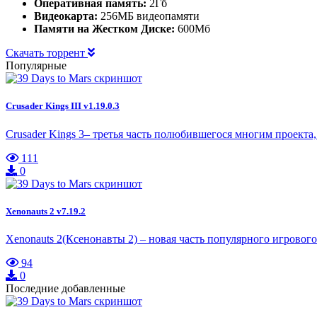
Оперативная память:
2Гб
Видеокарта:
256МБ видеопамяти
Памяти на Жестком Диске:
600Мб
Скачать торрент
Популярные
Crusader Kings III v1.19.0.3
Crusader Kings 3– третья часть полюбившегося многим проекта,
111
0
Xenonauts 2 v7.19.2
Xenonauts 2(Ксенонавты 2) – новая часть популярного игрово
94
0
Последние добавленные