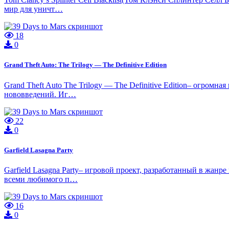
мир для уничт…
18
0
Grand Theft Auto: The Trilogy — The Definitive Edition
Grand Theft Auto The Trilogy — The Definitive Edition– огромн
нововведений. Иг…
22
0
Garfield Lasagna Party
Garfield Lasagna Party– игровой проект, разработанный в жан
всеми любимого п…
16
0